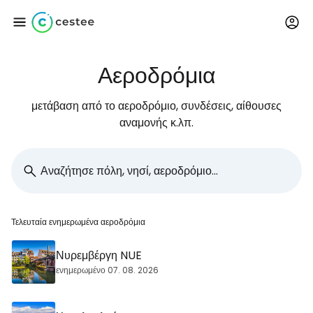
Αεροδρόμια
Συνδεθείτε στο Cestee
μετάβαση από το αεροδρόμιο, συνδέσεις, αίθουσες
... η παγκόσμια ταξιδιωτική κοινότητα
αναμονής κ.λπ.
Συνεχίστε με την Google
Συνεχίστε με το Facebook
Τελευταία ενημερωμένα αεροδρόμια
Νυρεμβέργη NUE
Συνεχίστε με email
ενημερωμένο 07. 08. 2026