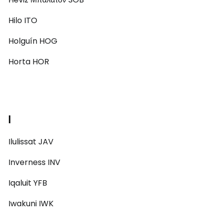
Hilo ITO
Holguín HOG
Horta HOR
I
Ilulissat JAV
Inverness INV
Iqaluit YFB
Iwakuni IWK