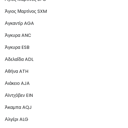
Άγιος Μαρτίνος SXM
Αγκαντίρ AGA
Άγκυρα ANC
Άγκυρα ESB
Αδελαΐδα ADL
Αθήνα ATH
Αιάκειο AJA
Αϊντχόβεν EIN
Άκαμπα AQJ
Αλγέρι ALG