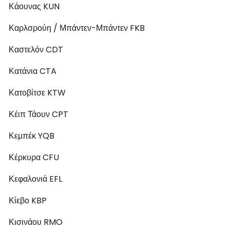
Κάουνας KUN
Καρλσρούη / Μπάντεν-Μπάντεν FKB
Καστελόν CDT
Κατάνια CTA
Κατοβίτσε KTW
Κέιπ Τάουν CPT
Κεμπέκ YQB
Κέρκυρα CFU
Κεφαλονιά EFL
Κίεβο KBP
Κισινάου RMO