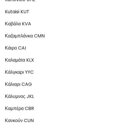
Kutaisi KUT
Καβάλα KVA
Καζαμπλάνκα CMN
Κάιρο CAI
Καλαμάτα KLX
Κάλγκαρι YYC
Κάλιαρι CAG
Κάλυμνος JKL
Καμπέρα CBR
Κανκούν CUN