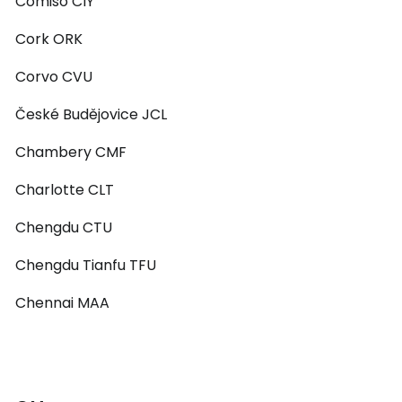
Comiso CIY
Cork ORK
Corvo CVU
České Budějovice JCL
Chambery CMF
Charlotte CLT
Chengdu CTU
Chengdu Tianfu TFU
Chennai MAA