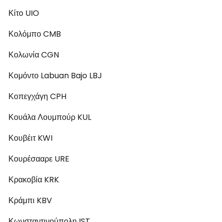
Κίτο UIO
Κολόμπο CMB
Κολωνία CGN
Κομόντο Labuan Bajo LBJ
Κοπεγχάγη CPH
Κουάλα Λουμπούρ KUL
Κουβέιτ KWI
Κουρέσααρε URE
Κρακοβία KRK
Κράμπι KBV
Κωνσταντινούπολη IST