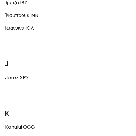
Ίμπιζα IBZ
Ίνσμπρουκ INN
Ιωάννινα IOA
J
Jerez XRY
K
Kahului OGG