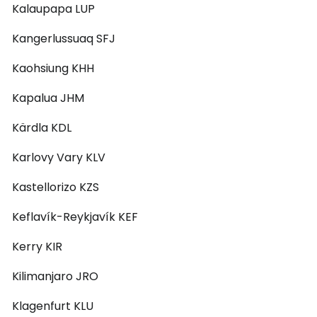
Kalaupapa LUP
Kangerlussuaq SFJ
Kaohsiung KHH
Kapalua JHM
Kärdla KDL
Karlovy Vary KLV
Kastellorizo KZS
Keflavík-Reykjavík KEF
Kerry KIR
Kilimanjaro JRO
Klagenfurt KLU