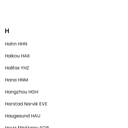
H
Hahn HHN
Haikou HAK
Halifax YHZ
Hana HNM
Hangzhou HGH
Harstad Narvik EVE
Haugesund HAU
Heviz Μπάλατον SOB