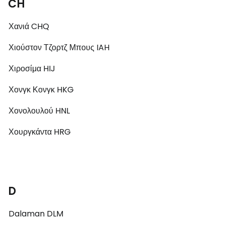
CH
Χανιά CHQ
Χιούστον Τζορτζ Μπους IAH
Χιροσίμα HIJ
Χονγκ Κονγκ HKG
Χονολουλού HNL
Χουργκάντα HRG
D
Dalaman DLM