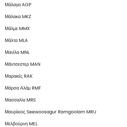
Μάλαγα AGP
Μάλακα MKZ
Μάλμε MMX
Μάλτα MLA
Μανίλα MNL
Μάντσεστερ MAN
Μαρακές RAK
Μάρσα Αλάμ RMF
Μασσαλία MRS
Μαυρίκιος Seewoosagur Ramgoolam MRU
Μελβούρνη MEL