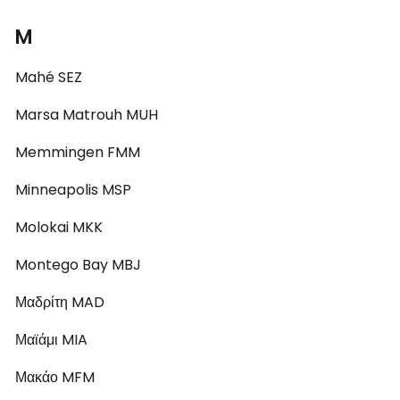
M
Mahé SEZ
Marsa Matrouh MUH
Memmingen FMM
Minneapolis MSP
Molokai MKK
Montego Bay MBJ
Μαδρίτη MAD
Μαϊάμι MIA
Μακάο MFM