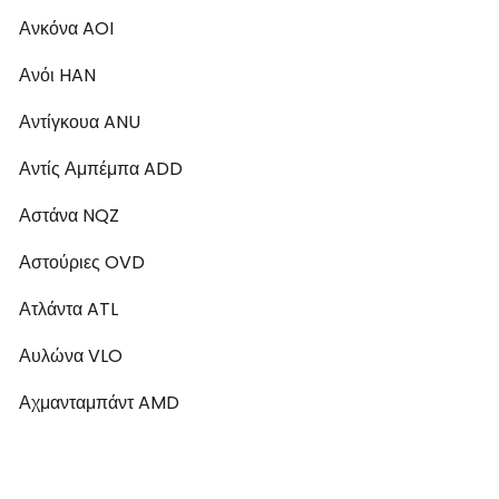
Ανκόνα AOI
Ανόι HAN
Αντίγκουα ANU
Αντίς Αμπέμπα ADD
Αστάνα NQZ
Αστούριες OVD
Ατλάντα ATL
Αυλώνα VLO
Αχμανταμπάντ AMD