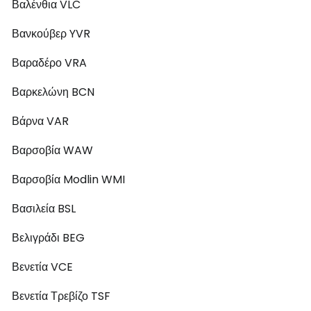
Βαλένθια VLC
Βανκούβερ YVR
Βαραδέρο VRA
Βαρκελώνη BCN
Βάρνα VAR
Βαρσοβία WAW
Βαρσοβία Modlin WMI
Βασιλεία BSL
Βελιγράδι BEG
Βενετία VCE
Βενετία Τρεβίζο TSF