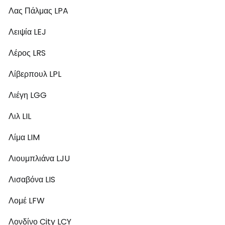
Λας Πάλμας LPA
Λειψία LEJ
Λέρος LRS
Λίβερπουλ LPL
Λιέγη LGG
Λιλ LIL
Λίμα LIM
Λιουμπλιάνα LJU
Λισαβόνα LIS
Λομέ LFW
Λονδίνο City LCY