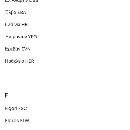
Ελ Αλαμέιν DBB
Έλβα EBA
Ελσίνκι HEL
Έντμοντον YEG
Ερεβάν EVN
Ηράκλειο HER
F
Figari FSC
Flores FLW