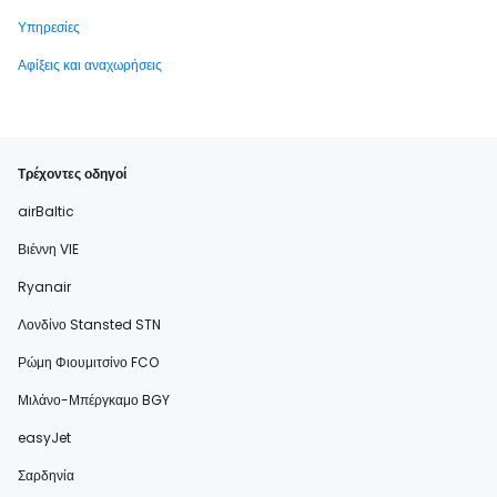
Υπηρεσίες
Αφίξεις και αναχωρήσεις
Τρέχοντες οδηγοί
airBaltic
Βιέννη VIE
Ryanair
Λονδίνο Stansted STN
Ρώμη Φιουμιτσίνο FCO
Μιλάνο-Μπέργκαμο BGY
easyJet
Σαρδηνία