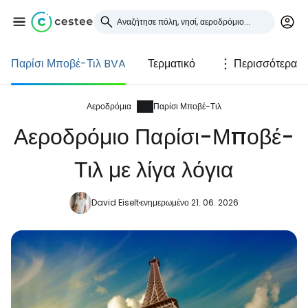
Παρίσι Μποβέ-Τιλ BVA
Τερματικό
Περισσότερα
Συνδεθείτε στο Cestee
... η παγκόσμια ταξιδιωτική κοινότητα
Αεροδρόμια
Παρίσι Μποβέ-Τιλ
Αεροδρόμιο Παρίσι-Μποβέ-
Συνεχίστε με την Google
Τιλ με λίγα λόγια
David Eiselt
ενημερωμένο 21. 06. 2026
Συνεχίστε με το Facebook
Συνεχίστε με email