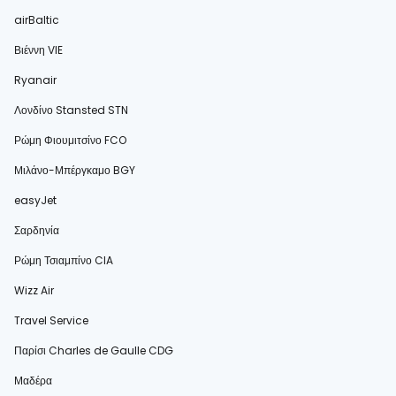
airBaltic
Βιέννη VIE
Ryanair
Λονδίνο Stansted STN
Ρώμη Φιουμιτσίνο FCO
Μιλάνο-Μπέργκαμο BGY
easyJet
Σαρδηνία
Ρώμη Τσιαμπίνο CIA
Wizz Air
Travel Service
Παρίσι Charles de Gaulle CDG
Μαδέρα