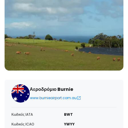
Αεροδρόμιο Burnie
www.burnieairport.com.au
Κωδικός IATA
BWT
Κωδικός ICAO
YWYY