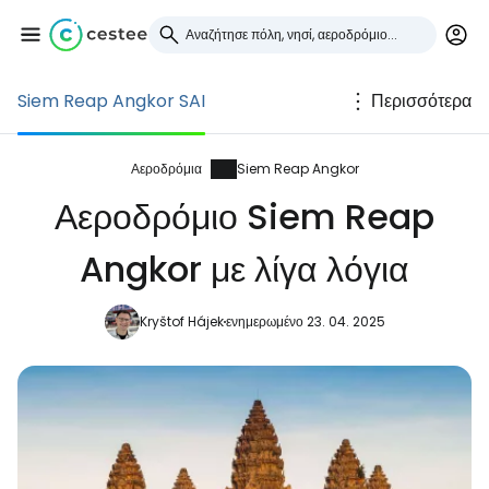
Siem Reap Angkor SAI
Περισσότερα
Συνδεθείτε στο Cestee
... η παγκόσμια ταξιδιωτική κοινότητα
Αεροδρόμια
Siem Reap Angkor
Αεροδρόμιο Siem Reap
Συνεχίστε με την Google
Angkor με λίγα λόγια
Kryštof Hájek
ενημερωμένο 23. 04. 2025
Συνεχίστε με το Facebook
Συνεχίστε με email