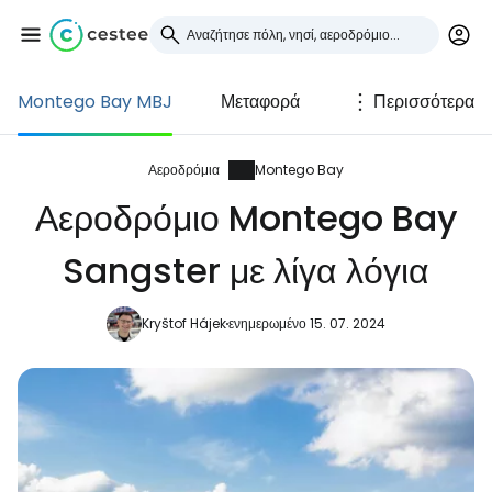
Montego Bay MBJ
Μεταφορά
Περισσότερα
Συνδεθείτε στο Cestee
... η παγκόσμια ταξιδιωτική κοινότητα
Αεροδρόμια
Montego Bay
Αεροδρόμιο Montego Bay
Συνεχίστε με την Google
Sangster με λίγα λόγια
Kryštof Hájek
ενημερωμένο 15. 07. 2024
Συνεχίστε με το Facebook
Συνεχίστε με email