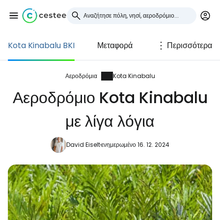
Kota Kinabalu BKI
Μεταφορά
Περισσότερα
Συνδεθείτε στο Cestee
... η παγκόσμια ταξιδιωτική κοινότητα
Αεροδρόμια
Kota Kinabalu
Αεροδρόμιο Kota Kinabalu
Συνεχίστε με την Google
με λίγα λόγια
David Eiselt
ενημερωμένο 16. 12. 2024
Συνεχίστε με το Facebook
Συνεχίστε με email