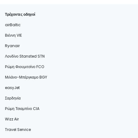
Τρέχοντες οδηγοί
airBaltic
Βιέννη VIE
Ryanair
Λονδίνο Stansted STN
Ρώμη Φιουμιτσίνο FCO
Μιλάνο-Μπέργκαμο BGY
easyJet
Σαρδηνία
Ρώμη Τσιαμπίνο CIA
Wizz Air
Travel Service