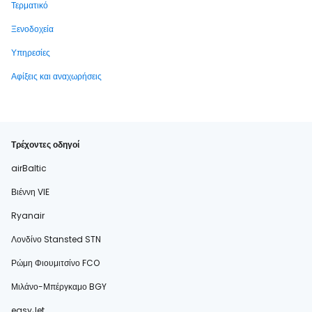
Τερματικό
Ξενοδοχεία
Υπηρεσίες
Αφίξεις και αναχωρήσεις
Τρέχοντες οδηγοί
airBaltic
Βιέννη VIE
Ryanair
Λονδίνο Stansted STN
Ρώμη Φιουμιτσίνο FCO
Μιλάνο-Μπέργκαμο BGY
easyJet