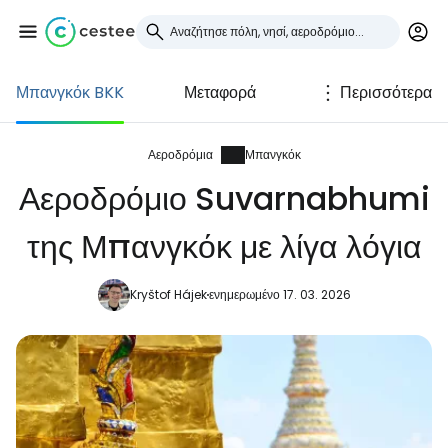
Μπανγκόκ BKK
Μεταφορά
Περισσότερα
Συνδεθείτε στο Cestee
... η παγκόσμια ταξιδιωτική κοινότητα
Αεροδρόμια
Μπανγκόκ
Αεροδρόμιο Suvarnabhumi
Συνεχίστε με την Google
της Μπανγκόκ με λίγα λόγια
Kryštof Hájek
ενημερωμένο 17. 03. 2026
Συνεχίστε με το Facebook
Συνεχίστε με email