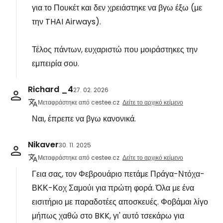
για το Πουκέτ και δεν χρειάστηκε να βγω έξω (με
την THAI Airways).
Τέλος πάντων, ευχαριστώ που μοιράστηκες την
εμπειρία σου.
Richard _4
27. 02. 2026
Μεταφράστηκε από cestee.cz
Δείτε το αρχικό κείμενο
Ναι, έπρεπε να βγω κανονικά.
Nikaver
30. 11. 2025
Μεταφράστηκε από cestee.cz
Δείτε το αρχικό κείμενο
Γεια σας, τον Φεβρουάριο πετάμε Πράγα-Ντόχα-
ΒΚΚ-Κοχ Σαμούι για πρώτη φορά. Όλα με ένα
εισιτήριο με παραδοτέες αποσκευές. Φοβάμαι λίγο
μήπως χαθώ στο BKK, γι' αυτό τσεκάρω για