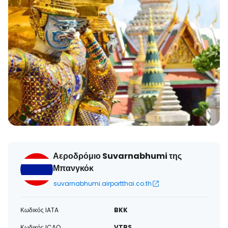
Αεροδρόμιο Suvarnabhumi της
Μπανγκόκ
suvarnabhumi.airportthai.co.th
Κωδικός IATA
BKK
Κωδικός ICAO
VTBS