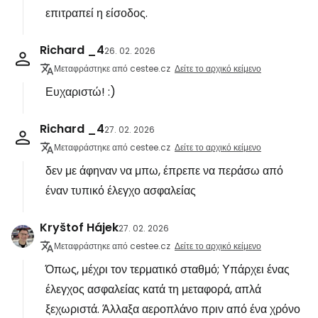
επιτραπεί η είσοδος.
Richard _4
26. 02. 2026
Μεταφράστηκε από cestee.cz
Δείτε το αρχικό κείμενο
Ευχαριστώ! :)
Richard _4
27. 02. 2026
Μεταφράστηκε από cestee.cz
Δείτε το αρχικό κείμενο
δεν με άφηναν να μπω, έπρεπε να περάσω από
έναν τυπικό έλεγχο ασφαλείας
Kryštof Hájek
27. 02. 2026
Μεταφράστηκε από cestee.cz
Δείτε το αρχικό κείμενο
Όπως, μέχρι τον τερματικό σταθμό; Υπάρχει ένας
έλεγχος ασφαλείας κατά τη μεταφορά, απλά
ξεχωριστά. Άλλαξα αεροπλάνο πριν από ένα χρόνο