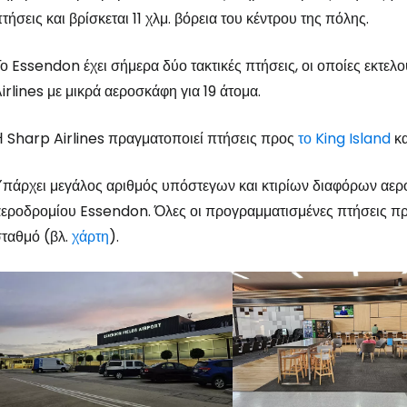
τήσεις και βρίσκεται 11 χλμ. βόρεια του κέντρου της πόλης.
ο Essendon έχει σήμερα δύο τακτικές πτήσεις, οι οποίες εκτελ
irlines με μικρά αεροσκάφη για 19 άτομα.
 Sharp Airlines πραγματοποιεί πτήσεις προς
το King Island
κα
Συνδεθείτε σ
πάρχει μεγάλος αριθμός υπόστεγων και κτιρίων διαφόρων αερ
εροδρομίου Essendon. Όλες οι προγραμματισμένες πτήσεις πρα
ταθμό (βλ.
χάρτη
).
... η παγκόσμια ταξιδιωτική κοινότητα
Συν
Συνε