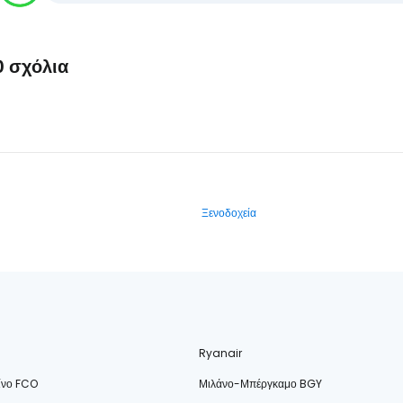
0 σχόλια
Ξενοδοχεία
Ryanair
ίνο FCO
Μιλάνο-Μπέργκαμο BGY