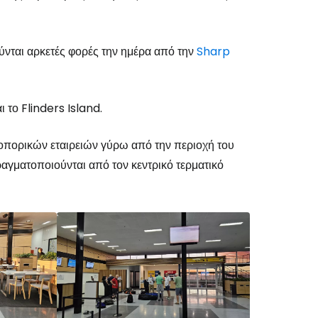
ούνται αρκετές φορές την ημέρα από την
Sharp
ι το Flinders Island.
το Cestee
οπορικών εταιρειών γύρω από την περιοχή του
γματοποιούνται από τον κεντρικό τερματικό
εχίστε με την Google
χίστε με το Facebook