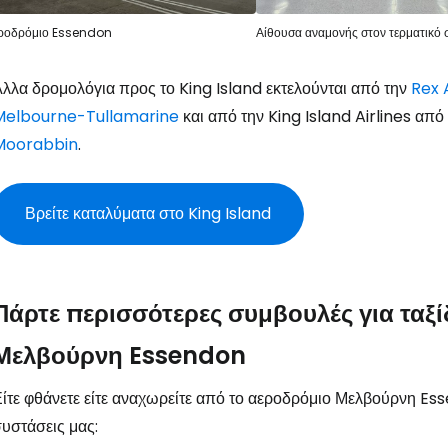
ροδρόμιο Essendon
Αίθουσα αναμονής στον τερματικό 
Συ
λλα δρομολόγια προς το King Island εκτελούνται από την
Rex A
Melbourne-Tullamarine
και από την King Island Airlines απ
Moorabbin
.
Βρείτε καταλύματα στο King Island
Πάρτε περισσότερες συμβουλές για ταξ
Μελβούρνη Essendon
ίτε φθάνετε είτε αναχωρείτε από το αεροδρόμιο Μελβούρνη Esse
υστάσεις μας: