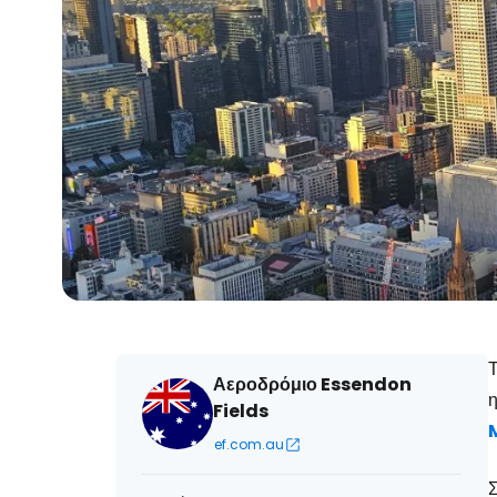
Τ
Αεροδρόμιο Essendon
η
Fields
ef.com.au
Σ