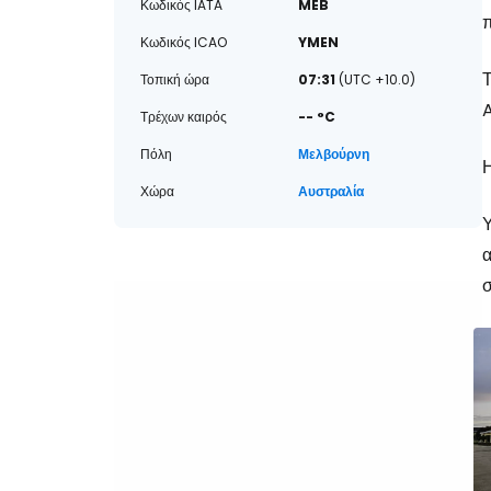
Κωδικός IATA
MEB
π
Κωδικός ICAO
YMEN
Τ
Τοπική ώρα
07:31
(UTC +10.0)
A
Τρέχων καιρός
-- °C
Πόλη
Μελβούρνη
Η
Χώρα
Αυστραλία
Υ
α
σ