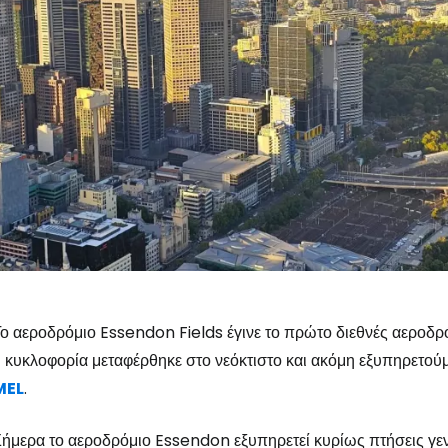
ο αεροδρόμιο Essendon Fields έγινε το πρώτο διεθνές αεροδρ
 κυκλοφορία μεταφέρθηκε στο νεόκτιστο και ακόμη εξυπηρετο
MEL
.
ήμερα το αεροδρόμιο Essendon εξυπηρετεί κυρίως πτήσεις γενι