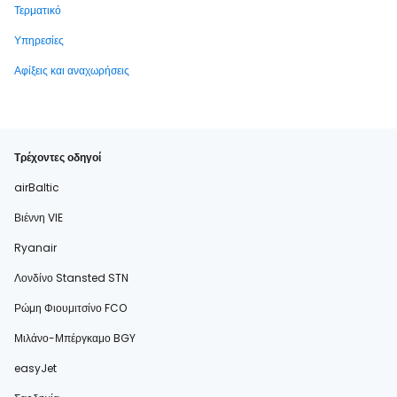
Τερματικό
Υπηρεσίες
Αφίξεις και αναχωρήσεις
Τρέχοντες οδηγοί
airBaltic
Βιέννη VIE
Ryanair
Λονδίνο Stansted STN
Ρώμη Φιουμιτσίνο FCO
Μιλάνο-Μπέργκαμο BGY
easyJet