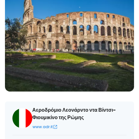
Αεροδρόμιο Λεονάρντο ντα Βίντσι-
Φιουμικίνο της Ρώμης
www.adr.it