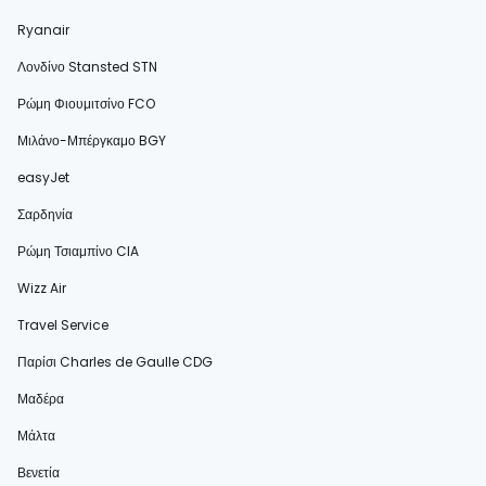
Ryanair
Λονδίνο Stansted STN
Ρώμη Φιουμιτσίνο FCO
Μιλάνο-Μπέργκαμο BGY
easyJet
Σαρδηνία
Ρώμη Τσιαμπίνο CIA
Wizz Air
Travel Service
Παρίσι Charles de Gaulle CDG
Μαδέρα
Μάλτα
Βενετία