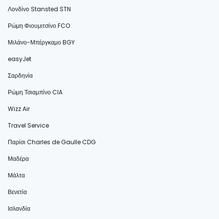
Λονδίνο Stansted STN
Ρώμη Φιουμιτσίνο FCO
Μιλάνο-Μπέργκαμο BGY
easyJet
Σαρδηνία
Ρώμη Τσιαμπίνο CIA
Wizz Air
Travel Service
Παρίσι Charles de Gaulle CDG
Μαδέρα
Μάλτα
Βενετία
Ισλανδία