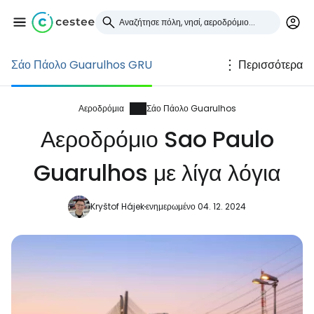
Σάο Πάολο Guarulhos GRU
Περισσότερα
Συνδεθείτε στο Cestee
... η παγκόσμια ταξιδιωτική κοινότητα
Αεροδρόμια
Σάο Πάολο Guarulhos
Αεροδρόμιο Sao Paulo
Συνεχίστε με την Google
Guarulhos με λίγα λόγια
Kryštof Hájek
ενημερωμένο 04. 12. 2024
Συνεχίστε με το Facebook
Συνεχίστε με email