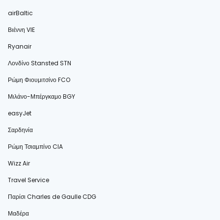
airBaltic
Βιέννη VIE
Ryanair
Λονδίνο Stansted STN
Ρώμη Φιουμιτσίνο FCO
Μιλάνο-Μπέργκαμο BGY
easyJet
Σαρδηνία
Ρώμη Τσιαμπίνο CIA
Wizz Air
Travel Service
Παρίσι Charles de Gaulle CDG
Μαδέρα