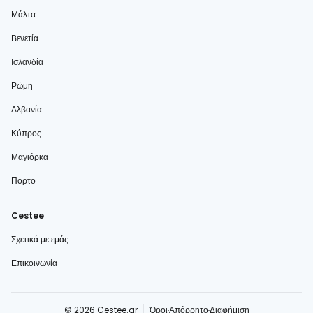
Μάλτα
Βενετία
Ισλανδία
Ρώμη
Αλβανία
Κύπρος
Μαγιόρκα
Πόρτο
Cestee
Σχετικά με εμάς
Επικοινωνία
© 2026 Cestee.gr
Όροι
Απόρρητο
Διαφήμιση