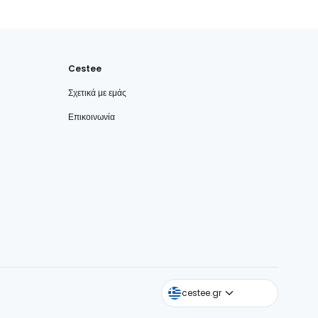
Cestee
Σχετικά με εμάς
Επικοινωνία
cestee.com
cestee.gr
cestee.sk