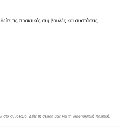
δείτε τις πρακτικές συμβουλές και συστάσεις
χίστε με το Facebook
νεχίστε με email
 στο σύνδεσμο. Δείτε τη σελίδα μας για τη
διαφημιστική πολιτική
.