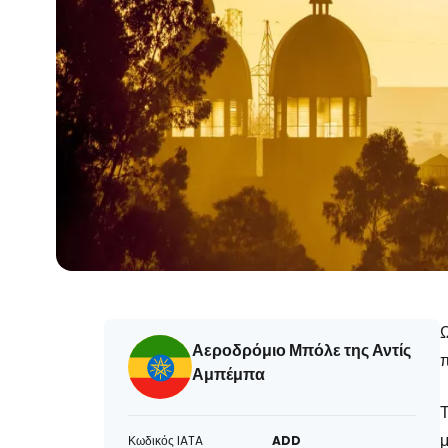
Ω
Αεροδρόμιο Μπόλε της Αντίς
π
Αμπέμπα
Τ
μ
Κωδικός IATA
ADD