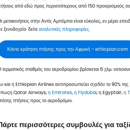
τήσεις από εδώ προς περισσότερους από 150 προορισμούς σε ό
ι μετακινήσεις στην Αντίς Αμπέμπα είναι εύκολες, εν μέρει επε
ε ξενοδοχείο· δείτε
αναλυτικές πληροφορίες
.
Κάντε κράτηση πτήσης προς την Αφρική – ethiopian.com
 τερματικός σταθμός του αεροδρομίου βρίσκεται 6 χλμ. νοτιοαν
ν και η Ethiopian Airlines αντιπροσωπεύει σχεδόν το 90% της 
Συνδεθείτε σ
όπωςη Qatar Airways,
η Emirates
,
η Flydubai
, η Egyptair,
η T
πίσης πτήσεις προς το αεροδρόμιο.
... η παγκόσμια ταξιδιωτική κοινότητα
Πάρτε περισσότερες συμβουλές για ταξί
Συν