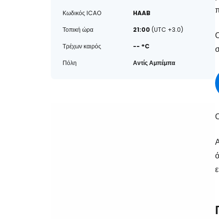
π
Κωδικός ICAO
HAAB
Τοπική ώρα
21:00
(UTC +3.0)
Ο
Τρέχων καιρός
-- °C
σ
Πόλη
Αντίς Αμπέμπα
Ο
Α
ε