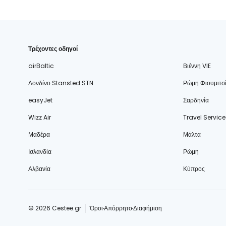
Τρέχοντες οδηγοί
airBaltic
Βιέννη VIE
Λονδίνο Stansted STN
Ρώμη Φιουμιτσ
easyJet
Σαρδηνία
Wizz Air
Travel Service
Μαδέρα
Μάλτα
Ισλανδία
Ρώμη
Αλβανία
Κύπρος
© 2026 Cestee.gr
Όροι
Απόρρητο
Διαφήμιση