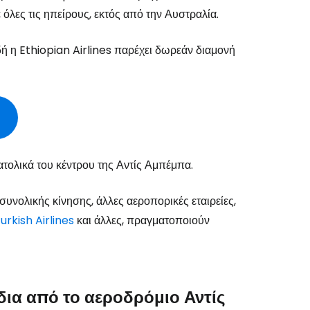
λες τις ηπείρους, εκτός από την Αυστραλία.
ιδή η Ethiopian Airlines παρέχει δωρεάν διαμονή
ατολικά του κέντρου της Αντίς Αμπέμπα.
συνολικής κίνησης, άλλες αεροπορικές εταιρείες,
το Cestee
urkish Airlines
και άλλες, πραγματοποιούν
δια από το αεροδρόμιο Αντίς
εχίστε με την Google