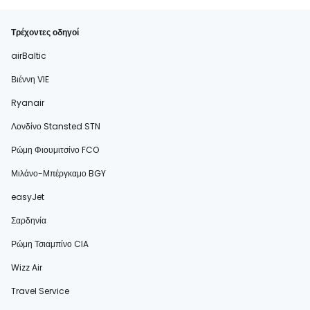
Τρέχοντες οδηγοί
airBaltic
Βιέννη VIE
Ryanair
Λονδίνο Stansted STN
Ρώμη Φιουμιτσίνο FCO
Μιλάνο-Μπέργκαμο BGY
easyJet
Σαρδηνία
Ρώμη Τσιαμπίνο CIA
Wizz Air
Travel Service