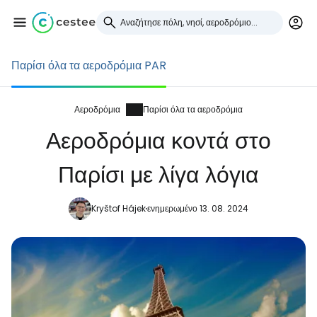
Παρίσι όλα τα αεροδρόμια PAR
Συνδεθείτε στο Cestee
... η παγκόσμια ταξιδιωτική κοινότητα
Αεροδρόμια
Παρίσι όλα τα αεροδρόμια
Αεροδρόμια κοντά στο
Συνεχίστε με την Google
Παρίσι με λίγα λόγια
Kryštof Hájek
ενημερωμένο 13. 08. 2024
Συνεχίστε με το Facebook
Συνεχίστε με email