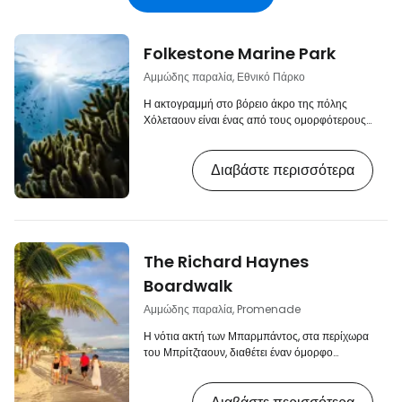
Folkestone Marine Park
Αμμώδης παραλία, Εθνικό Πάρκο
Η ακτογραμμή στο βόρειο άκρο της πόλης
Χόλεταουν είναι ένας από τους ομορφότερους
παραθαλάσσιους προορισμούς – και,
ειδικότερα, ένα από τα καλύτερα σημεία για
Διαβάστε περισσότερα
κολύμβηση με αναπνευστήρα – στα
Μπαρμπάντος. Το Θαλάσσιο Πάρκο του
Φόλκστοουν (που μερικές φορές αναφέρεται
και ως Θαλάσσιο Καταφύγιο του Φόλκστοουν)
είναι ένας προορισμός που δεν πρέπει να
χάσουν όλοι οι λάτρεις της θάλασσας και του
The Richard Haynes
υποβρύχιου κόσμου. [btn "Αναζήτηση
καταλυμάτων στα…
Boardwalk
Αμμώδης παραλία, Promenade
Η νότια ακτή των Μπαρμπάντος, στα περίχωρα
του Μπρίτζταουν, διαθέτει έναν όμορφο
παραλιακό δρόμο που εκτείνεται κατά μήκος
μικρών αμμώδων παραλιών και αποτελεί έναν
από τους πιο δημοφιλείς τουριστικούς