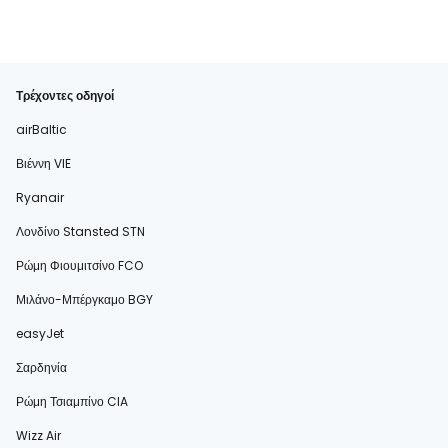
Τρέχοντες οδηγοί
airBaltic
Βιέννη VIE
Ryanair
Λονδίνο Stansted STN
Ρώμη Φιουμιτσίνο FCO
Μιλάνο-Μπέργκαμο BGY
easyJet
Σαρδηνία
Ρώμη Τσιαμπίνο CIA
Wizz Air