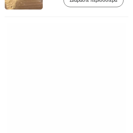
Διαβάστε περισσότερα
προορισμούς σε ολόκληρο το νησί. [btn
"Αναζήτηση καταλυμάτων στα Μπαρμπάντος"
https://www.booking.com/country/bb.en-
gb.html?aid=2397606;label=p-
barbados-haynes-boardwalk] Ο ξύλινος
παραλιακός δρόμος, που πήρε το όνομά του
από τον πρώην…