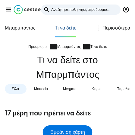
Μπαρμπάντος
Τι να δείτε
Περισσότερα
Συνδεθείτε στο Cestee
... η παγκόσμια ταξιδιωτική κοινότητα
Προορισμοί
Μπαρμπάντος
Τι να δείτε
Τι να δείτε στο
Συνεχίστε με την Google
Μπαρμπάντος
Όλα
Μουσεία
Μνημεία
Κτίρια
Παραλίες
Συνεχίστε με το Facebook
17 μέρη που πρέπει να δείτε
Συνεχίστε με email
Εμφάνιση χάρτη