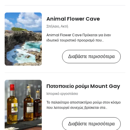
Animal Flower Cave
Σπήλαιο, Ακτή
Animal Flower Cave Πρόκειται για έναν
ιδιωτικό τουριστικό προορισμό που
διαχειρίζονται οι ιδιοκτήτες του ομώνυμου
εστιατορίου, το οποίο βρίσκεται στο βορειότερο
Διαβάστε περισσότερα
σημείο του νησιού των Μπαρμπάντος. Η
εντυπωσιακή, δραματική και εντελώς άγονη
ακτογραμμή της περιοχής γοητεύει τους
επισκέπτες με τους απότομους, οδοντωτούς
γκρεμούς της, οι οποίοι κάποτε ήταν
υποβρύχιοι κοραλλιογενείς ύφαλοι. [btn
Ποτοποιείο ρούμι Mount Gay
"Αναζήτηση καταλυμάτων στα Μπαρμπάντος"
https://www…
Ιστορικό εργοστάσιο
Το παλαιότερο αποστακτήριο ρούμι στον κόσμο
που λειτουργεί συνεχώς βρίσκεται στα
Μπαρμπάντος. Το Mount Gay Rum είναι ένα
από τα πιο διάσημα εμπορικά σήματα των
Διαβάστε περισσότερα
Μπαρμπάντος και κυκλοφορεί στην αγορά από
το 1703. [btn "Αναζήτηση καταλύματος στα