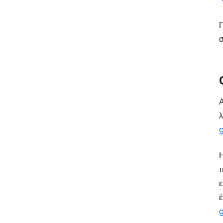
Π
σ
Α
λ
Η
π
ε
έ