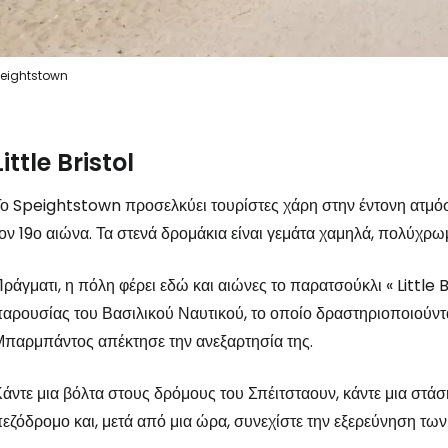
Συνδεθείτε σ
eightstown
... η παγκόσμια ταξιδιωτική κοινότητα
Little Bristol
ο Speightstown προσελκύει τουρίστες χάρη στην έντονη ατμόσ
Συν
ον 19ο αιώνα. Τα στενά δρομάκια είναι γεμάτα χαμηλά, πολύχρωμ
ράγματι, η πόλη φέρει εδώ και αιώνες το παρατσούκλι «
Little 
Συνε
αρουσίας του Βασιλικού Ναυτικού, το οποίο δραστηριοποιούντ
παρμπάντος απέκτησε την ανεξαρτησία της.
Συ
άντε μια βόλτα στους δρόμους του Σπέιτσταουν, κάντε μια στά
εζόδρομο και, μετά από μια ώρα, συνεχίστε την εξερεύνηση τ