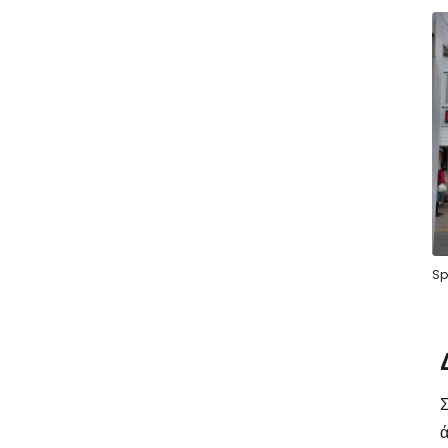
Sp
Σ
ά