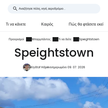
Τι να κάνετε
Καιρός
Πώς θα φτάσετε εκεί
Προορισμοί
Μπαρμπάντος
Τι να δείτε
Speightstown
Speightstown
Kryštof Hájek
ενημερωμένο 09. 07. 2026