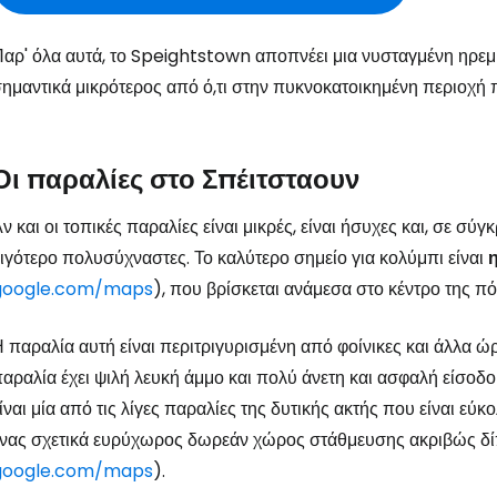
αρ' όλα αυτά, το Speightstown αποπνέει μια νυσταγμένη ηρεμ
ημαντικά μικρότερος από ό,τι στην πυκνοκατοικημένη περιοχή 
Οι παραλίες στο Σπέιτσταουν
ν και οι τοπικές παραλίες είναι μικρές, είναι ήσυχες και, σε σ
ιγότερο πολυσύχναστες. Το καλύτερο σημείο για κολύμπι είναι
google.com/maps
), που βρίσκεται ανάμεσα στο κέντρο της π
 παραλία αυτή είναι περιτριγυρισμένη από φοίνικες και άλλα 
αραλία έχει ψιλή λευκή άμμο και πολύ άνετη και ασφαλή είσο
ίναι μία από τις λίγες παραλίες της δυτικής ακτής που είναι ε
νας σχετικά ευρύχωρος δωρεάν χώρος στάθμευσης ακριβώς δί
google.com/maps
).