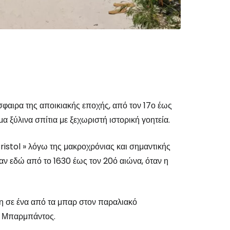
το Cestee
φαιρα της αποικιακής εποχής, από τον 17ο έως
εχίστε με την Google
α ξύλινα σπίτια με ξεχωριστή ιστορική γοητεία.
Bristol
» λόγω της μακροχρόνιας και σημαντικής
χίστε με το Facebook
αν εδώ από το 1630 έως τον 20ό αιώνα, όταν η
νεχίστε με email
ση σε ένα από τα μπαρ στον παραλιακό
ων Μπαρμπάντος.