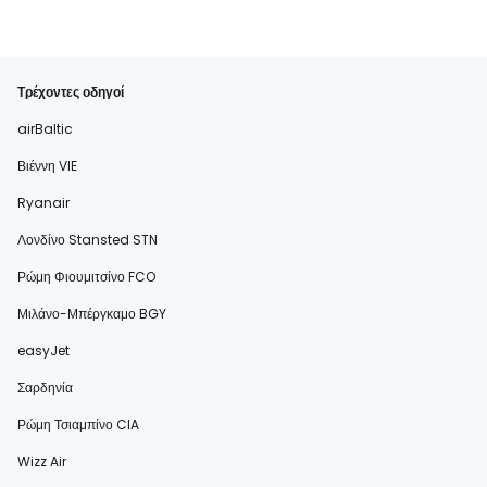
Τρέχοντες οδηγοί
airBaltic
Βιέννη VIE
Ryanair
Λονδίνο Stansted STN
Ρώμη Φιουμιτσίνο FCO
Μιλάνο-Μπέργκαμο BGY
easyJet
Σαρδηνία
Ρώμη Τσιαμπίνο CIA
Wizz Air