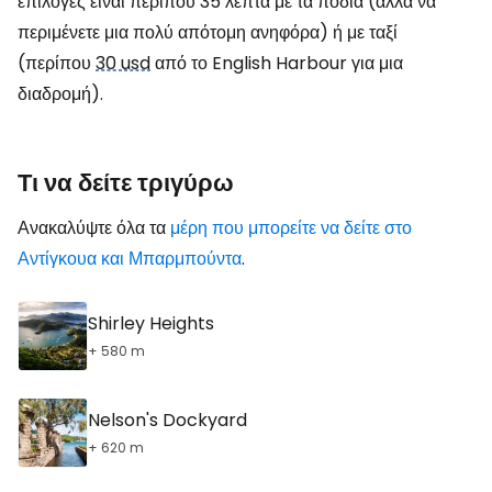
επιλογές είναι περίπου 35 λεπτά με τα πόδια (αλλά να
περιμένετε μια πολύ απότομη ανηφόρα) ή με ταξί
(περίπου
30 usd
από το English Harbour για μια
διαδρομή).
Τι να δείτε τριγύρω
Ανακαλύψτε όλα τα
μέρη που μπορείτε να δείτε στο
Αντίγκουα και Μπαρμπούντα
.
Shirley Heights
+ 580 m
Nelson's Dockyard
+ 620 m