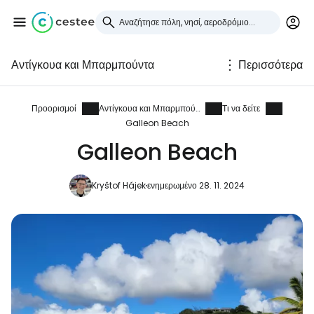
Αντίγκουα και Μπαρμπούντα
Περισσότερα
Συνδεθείτε στο Cestee
... η παγκόσμια ταξιδιωτική κοινότητα
Προορισμοί
Αντίγκουα και Μπαρμπούντα
Τι να δείτε
Galleon Beach
Galleon Beach
Συνεχίστε με την Google
Kryštof Hájek
ενημερωμένο 28. 11. 2024
Συνεχίστε με το Facebook
Συνεχίστε με email