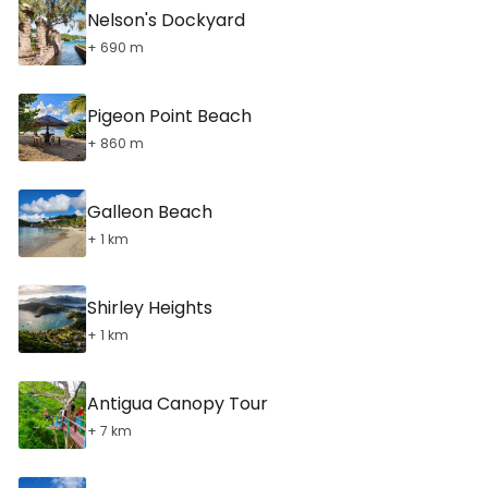
Nelson's Dockyard
+ 690 m
Pigeon Point Beach
+ 860 m
Galleon Beach
+ 1 km
Shirley Heights
+ 1 km
Antigua Canopy Tour
+ 7 km