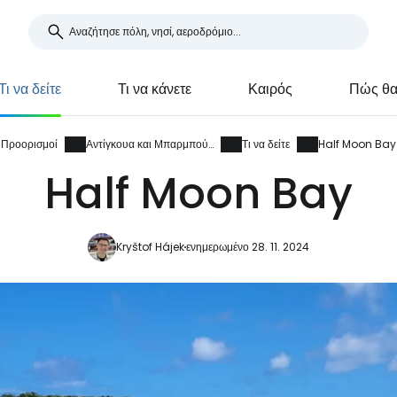
Τι να δείτε
Τι να κάνετε
Καιρός
Πώς θα 
Προορισμοί
Αντίγκουα και Μπαρμπούντα
Τι να δείτε
Half Moon Bay
Half Moon Bay
Kryštof Hájek
ενημερωμένο 28. 11. 2024