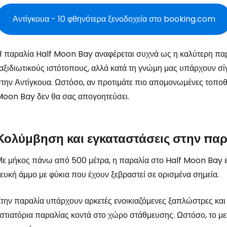
Αντίγκουα - 10 φθηνότερα ξενοδοχεία στο booking.com
 παραλία Half Moon Bay αναφέρεται συχνά ως η καλύτερη πα
αξιδιωτικούς ιστότοπους, αλλά κατά τη γνώμη μας υπάρχουν σ
την Αντίγκουα. Ωστόσο, αν προτιμάτε πιο απομονωμένες τοποθεσ
oon Bay δεν θα σας απογοητεύσει.
Κολύμβηση και εγκαταστάσεις στην πα
ε μήκος πάνω από 500 μέτρα, η παραλία στο Half Moon Bay ε
ευκή άμμο με φύκια που έχουν ξεβραστεί σε ορισμένα σημεία.
την παραλία υπάρχουν αρκετές ενοικιαζόμενες ξαπλώστρες και
Συνδεθείτε σ
στιατόρια παραλίας κοντά στο χώρο στάθμευσης. Ωστόσο, το με