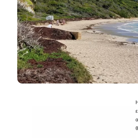
Η
ε
α
θ