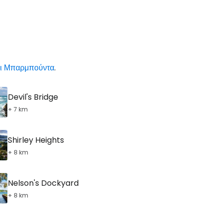
και Μπαρμπούντα
.
Devil's Bridge
+ 7 km
Shirley Heights
+ 8 km
Nelson's Dockyard
+ 8 km