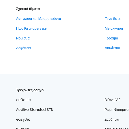
Σχετικά θέματα
Αντίγκουα και Μπαρμπούντα
Τι να δείτε
Πώς θα φτάσετε εκεί
Μετακίνηση
Νόμισμα
Τρόφιμα
Ασφάλεια
Διαδίκτυο
Τρέχοντες οδηγοί
airBaltic
Βιέννη VIE
Λονδίνο Stansted STN
Ρώμη Φιουμιτσ
easyJet
Σαρδηνία