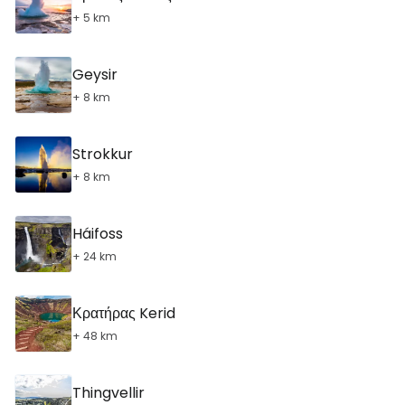
+ 5 km
Geysir
+ 8 km
Strokkur
+ 8 km
Háifoss
+ 24 km
Κρατήρας Kerid
+ 48 km
Thingvellir