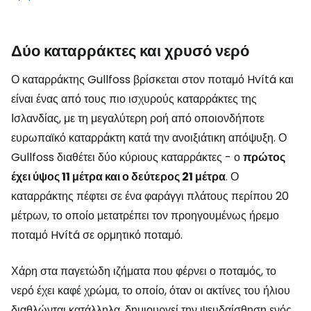
Δύο καταρράκτες και χρυσό νερό
Ο καταρράκτης Gullfoss βρίσκεται στον ποταμό Hvítá και
είναι ένας από τους πιο ισχυρούς καταρράκτες της
Ισλανδίας, με τη μεγαλύτερη ροή από οποιονδήποτε
ευρωπαϊκό καταρράκτη κατά την ανοιξιάτικη απόψυξη. Ο
Gullfoss διαθέτει δύο κύριους καταρράκτες - ο
πρώτος
έχει ύψος 11 μέτρα και ο δεύτερος 21 μέτρα
. Ο
καταρράκτης πέφτει σε ένα φαράγγι πλάτους περίπου 20
μέτρων, το οποίο μετατρέπει τον προηγουμένως ήρεμο
ποταμό Hvítá σε ορμητικό ποταμό.
Χάρη στα παγετώδη ιζήματα που φέρνει ο ποταμός, το
νερό έχει καφέ χρώμα, το οποίο, όταν οι ακτίνες του ήλιου
διαθλώνται κατάλληλα, δημιουργεί την ψευδαίσθηση ενός