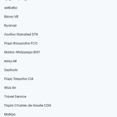
airBaltic
Βιέννη VIE
Ryanair
Λονδίνο Stansted STN
Ρώμη Φιουμιτσίνο FCO
Μιλάνο-Μπέργκαμο BGY
easyJet
Σαρδηνία
Ρώμη Τσιαμπίνο CIA
Wizz Air
Travel Service
Παρίσι Charles de Gaulle CDG
Μαδέρα