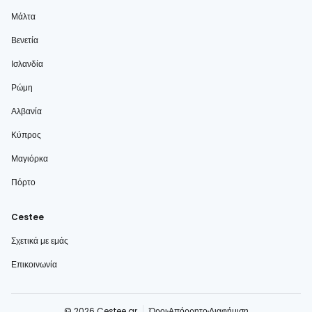
Μάλτα
Βενετία
Ισλανδία
Ρώμη
Αλβανία
Κύπρος
Μαγιόρκα
Πόρτο
Cestee
Σχετικά με εμάς
Επικοινωνία
© 2026 Cestee.gr
Όροι
Απόρρητο
Διαφήμιση