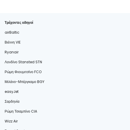
Τρέχοντες οδηγοί
airBaltic
Βιέννη VIE
Ryanair
Λονδίνο Stansted STN
Ρώμη Φιουμιτσίνο FCO
Μιλάνο-Μπέργκαμο BGY
easyJet
Σαρδηνία
Ρώμη Τσιαμπίνο CIA
Wizz Air