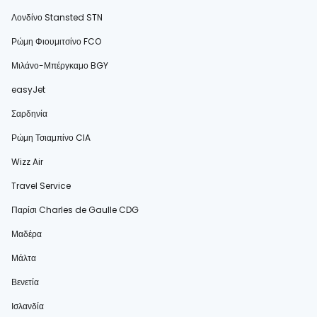
Λονδίνο Stansted STN
Ρώμη Φιουμιτσίνο FCO
Μιλάνο-Μπέργκαμο BGY
easyJet
Σαρδηνία
Ρώμη Τσιαμπίνο CIA
Wizz Air
Travel Service
Παρίσι Charles de Gaulle CDG
Μαδέρα
Μάλτα
Βενετία
Ισλανδία