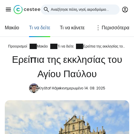
Μακάο
Τι να δείτε
Τι να κάνετε
Περισσότερα
Συνδεθείτε στο Cestee
... η παγκόσμια ταξιδιωτική κοινότητα
Προορισμοί
Μακάο
Τι να δείτε
Ερείπια της εκκλησίας του Αγίου Παύλου
Ερείπια της εκκλησίας του
Συνεχίστε με την Google
Αγίου Παύλου
Kryštof Hájek
ενημερωμένο 14. 08. 2025
Συνεχίστε με το Facebook
Συνεχίστε με email