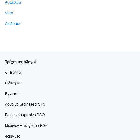
Ασφάλεια
Visa
Διαδίκτυο
Τρέχοντες οδηγοί
airBaltic
Βιέννη VIE
Ryanair
Λονδίνο Stansted STN
Ρώμη Φιουμιτσίνο FCO
Μιλάνο-Μπέργκαμο BGY
easyJet