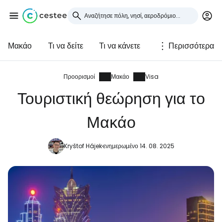
Μακάο
Τι να δείτε
Τι να κάνετε
Περισσότερα
Συνδεθείτε στο Cestee
... η παγκόσμια ταξιδιωτική κοινότητα
Προορισμοί
Μακάο
Visa
Τουριστική θεώρηση για το
Συνεχίστε με την Google
Μακάο
Kryštof Hájek
ενημερωμένο 14. 08. 2025
Συνεχίστε με το Facebook
Συνεχίστε με email