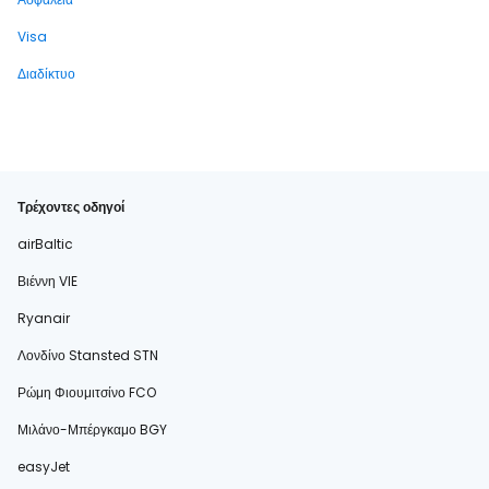
Visa
Διαδίκτυο
Τρέχοντες οδηγοί
airBaltic
Βιέννη VIE
Ryanair
Λονδίνο Stansted STN
Ρώμη Φιουμιτσίνο FCO
Μιλάνο-Μπέργκαμο BGY
easyJet