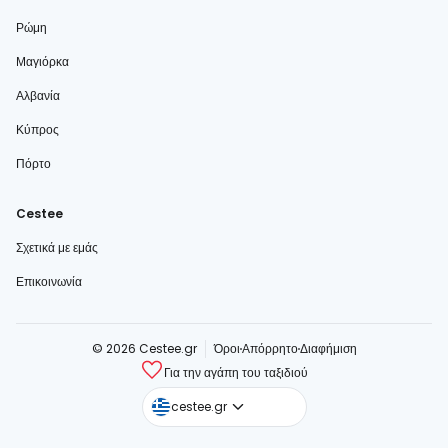
Ρώμη
Μαγιόρκα
Αλβανία
Κύπρος
Πόρτο
Cestee
Σχετικά με εμάς
Επικοινωνία
© 2026 Cestee.gr
Όροι
Απόρρητο
Διαφήμιση
Για την αγάπη του ταξιδιού
cestee.com
cestee.gr
cestee.sk