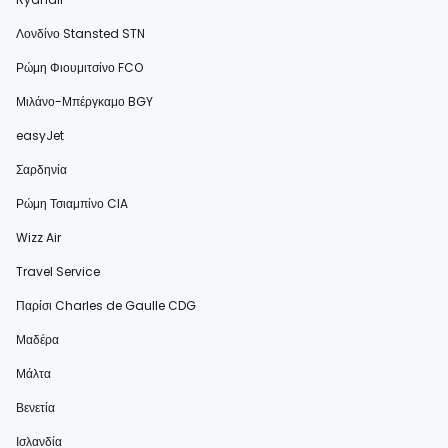
Λονδίνο Stansted STN
Ρώμη Φιουμιτσίνο FCO
Μιλάνο-Μπέργκαμο BGY
easyJet
Σαρδηνία
Ρώμη Τσιαμπίνο CIA
Wizz Air
Travel Service
Παρίσι Charles de Gaulle CDG
Μαδέρα
Μάλτα
Βενετία
Ισλανδία