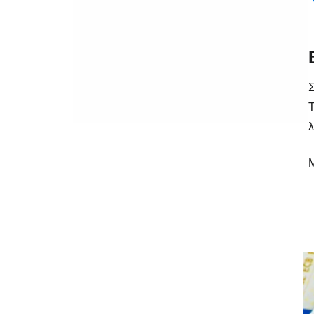
Σ
Τ
λ
Μ