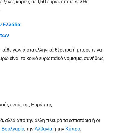
 ξένες κάρτες σε 1,50 ευρώ, οπότε δεν θα
.
ν Ελλάδα
ήτων
 κάθε γωνιά στα ελληνικά θέρετρα ή μπορείτε να
 ευρώ είναι το κοινό ευρωπαϊκό νόμισμα, συνήθως
μούς εντός της Ευρώπης.
ά, αλλά από την άλλη πλευρά τα εστιατόρια ή οι
η
Βουλγαρία
, την
Αλβανία
ή την
Κύπρο
.