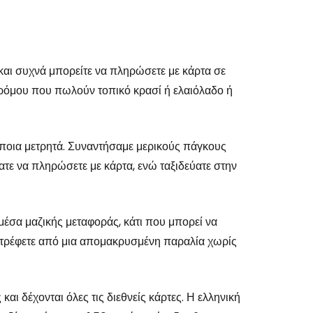
το Cestee
και συχνά μπορείτε να πληρώσετε με κάρτα σε
δρόμου που πωλούν τοπικό κρασί ή ελαιόλαδο ή
κάποια μετρητά. Συναντήσαμε μερικούς πάγκους
εχίστε με την Google
ε να πληρώσετε με κάρτα, ενώ ταξιδεύατε στην
χίστε με το Facebook
μέσα μαζικής μεταφοράς, κάτι που μπορεί να
στρέφετε από μια απομακρυσμένη παραλία χωρίς
νεχίστε με email
αι δέχονται όλες τις διεθνείς κάρτες. Η ελληνική