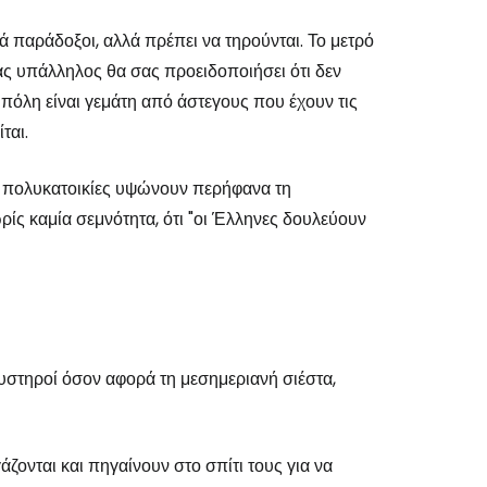
νά παράδοξοι, αλλά πρέπει να τηρούνται. Το μετρό
νας υπάλληλος θα σας προειδοποιήσει ότι δεν
το Cestee
όλη είναι γεμάτη από άστεγους που έχουν τις
ται.
ες πολυκατοικίες υψώνουν περήφανα τη
ρίς καμία σεμνότητα, ότι "οι Έλληνες δουλεύουν
εχίστε με την Google
χίστε με το Facebook
ύ αυστηροί όσον αφορά τη μεσημεριανή σιέστα,
νεχίστε με email
ζονται και πηγαίνουν στο σπίτι τους για να