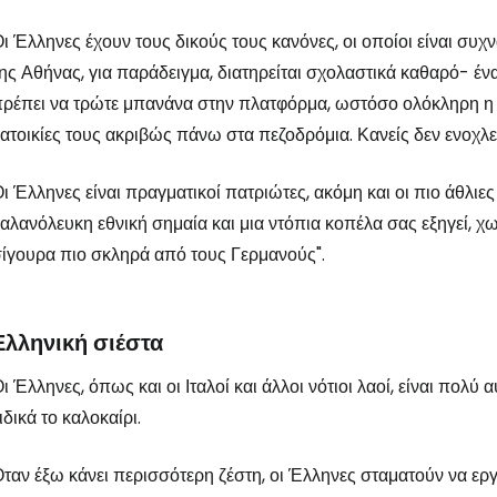
ι Έλληνες έχουν τους δικούς τους κανόνες, οι οποίοι είναι συχ
ης Αθήνας, για παράδειγμα, διατηρείται σχολαστικά καθαρό- έ
Συνδεθείτε σ
ρέπει να τρώτε μπανάνα στην πλατφόρμα, ωστόσο ολόκληρη η π
ατοικίες τους ακριβώς πάνω στα πεζοδρόμια. Κανείς δεν ενοχλεί
... η παγκόσμια ταξιδιωτική κοινότητα
ι Έλληνες είναι πραγματικοί πατριώτες, ακόμη και οι πιο άθλι
αλανόλευκη εθνική σημαία και μια ντόπια κοπέλα σας εξηγεί, χω
Συν
ίγουρα πιο σκληρά από τους Γερμανούς".
Συνε
Ελληνική σιέστα
ι Έλληνες, όπως και οι Ιταλοί και άλλοι νότιοι λαοί, είναι πολ
Συ
ιδικά το καλοκαίρι.
ταν έξω κάνει περισσότερη ζέστη, οι Έλληνες σταματούν να εργά