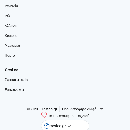
Ισλανδία
Ρώμη
Αλβανία
Κύπρος
Μαγιόρκα
Πόρτο
Cestee
Σχετικά με εμάς
Επικοινωνία
© 2026 Cestee.gr
Όροι
Απόρρητο
Διαφήμιση
Για την αγάπη του ταξιδιού
cestee.com
cestee.gr