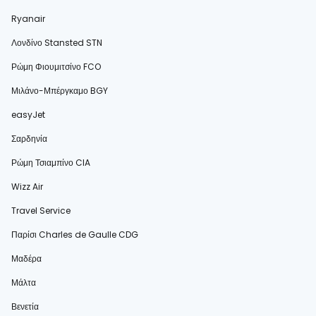
Ryanair
Λονδίνο Stansted STN
Ρώμη Φιουμιτσίνο FCO
Μιλάνο-Μπέργκαμο BGY
easyJet
Σαρδηνία
Ρώμη Τσιαμπίνο CIA
Wizz Air
Travel Service
Παρίσι Charles de Gaulle CDG
Μαδέρα
Μάλτα
Βενετία