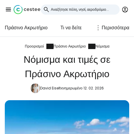
Πράσινο Ακρωτήριο
Τι να δείτε
Περισσότερα
Συνδεθείτε στο Cestee
... η παγκόσμια ταξιδιωτική κοινότητα
Προορισμοί
Πράσινο Ακρωτήριο
Νόμισμα
Νόμισμα και τιμές σε
Συνεχίστε με την Google
Πράσινο Ακρωτήριο
David Eiselt
ενημερωμένο 12. 02. 2026
Συνεχίστε με το Facebook
Συνεχίστε με email