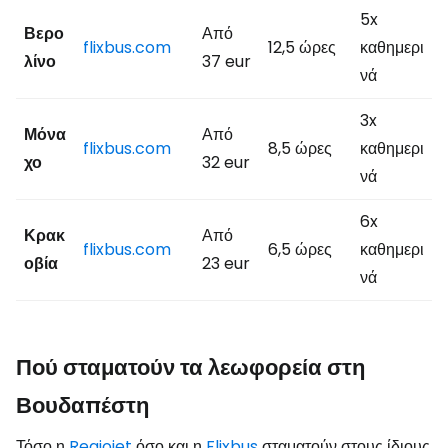
5x
Βερο
Από
flixbus.com
12,5 ώρες
καθημερι
λίνο
37 eur
νά
3x
Μόνα
Από
flixbus.com
8,5 ώρες
καθημερι
χο
32 eur
νά
6x
Κρακ
Από
flixbus.com
6,5 ώρες
καθημερι
οβία
23 eur
νά
Πού σταματούν τα λεωφορεία στη
Βουδαπέστη
Τόσο η
Regiojet
όσο και η
Flixbus
σταματούν στους ίδιους