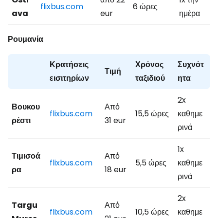
flixbus.com
6 ώρες
ava
eur
ημέρα
Ρουμανία
Κρατήσεις
Χρόνος
Συχνότ
Τιμή
εισιτηρίων
ταξιδιού
ητα
2x
Βουκου
Από
flixbus.com
15,5 ώρες
καθημε
ρέστι
31 eur
ρινά
1x
Τιμισοά
Από
flixbus.com
5,5 ώρες
καθημε
ρα
18 eur
ρινά
2x
Targu
Από
flixbus.com
10,5 ώρες
καθημε