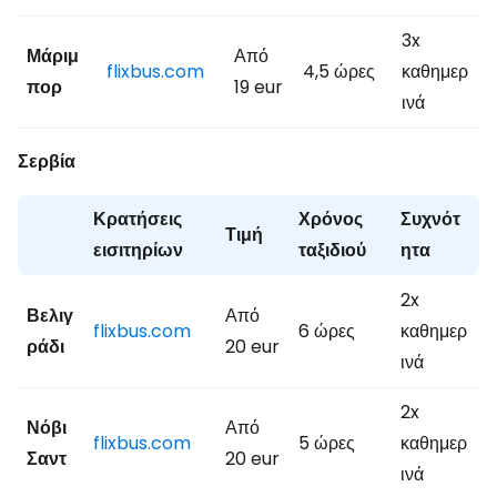
3x
Μάριμ
Από
flixbus.com
4,5 ώρες
καθημερ
πορ
19 eur
ινά
Σερβία
Κρατήσεις
Χρόνος
Συχνότ
Τιμή
εισιτηρίων
ταξιδιού
ητα
2x
Βελιγ
Από
flixbus.com
6 ώρες
καθημερ
ράδι
20 eur
ινά
2x
Νόβι
Από
flixbus.com
5 ώρες
καθημερ
Σαντ
20 eur
ινά