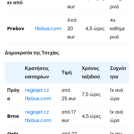
κε από
eur
ρινά
Από
4x
Prešov
flixbus.com
20
4,5 ώρες
καθημε
eur
ρινά
Δημοκρατία της Τσεχίας
Κρατήσεις
Χρόνος
Συχνότ
Τιμή
εισιτηρίων
ταξιδιού
ητα
Πράγ
regiojet.cz
από
1x ανά
7,5 ώρες
α
flixbus.com
25 eur
ώρα
regiojet.cz
από 17
1x ανά
Brno
4,5 ώρες
flixbus.com
eur
ώρα
Ostr
από 22
1x την