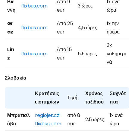
Βιέ
Από 9
1x ανά
flixbus.com
3 ώρες
ννη
eur
ώρα
Gr
Από 25
1x την
flixbus.com
4,5 ώρες
az
eur
ημέρα
3x
Lin
Από 15
flixbus.com
5,5 ώρες
καθημερι
z
eur
νά
Σλοβακία
Κρατήσεις
Χρόνος
Συχνότ
Τιμή
εισιτηρίων
ταξιδιού
ητα
Μπρατισλ
regiojet.cz
από 8
1x ανά
2,5 ώρες
άβα
flixbus.com
eur
ώρα