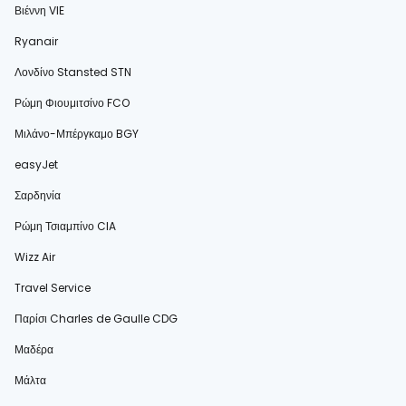
Βιέννη VIE
Ryanair
Λονδίνο Stansted STN
Ρώμη Φιουμιτσίνο FCO
Μιλάνο-Μπέργκαμο BGY
easyJet
Σαρδηνία
Ρώμη Τσιαμπίνο CIA
Wizz Air
Travel Service
Παρίσι Charles de Gaulle CDG
Μαδέρα
Μάλτα