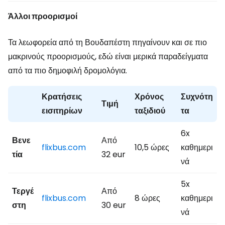
Άλλοι προορισμοί
Τα λεωφορεία από τη Βουδαπέστη πηγαίνουν και σε πιο
μακρινούς προορισμούς, εδώ είναι μερικά παραδείγματα
από τα πιο δημοφιλή δρομολόγια.
Κρατήσεις
Χρόνος
Συχνότη
Τιμή
εισιτηρίων
ταξιδιού
τα
6x
Βενε
Από
flixbus.com
10,5 ώρες
καθημερι
τία
32 eur
νά
5x
Τεργέ
Από
flixbus.com
8 ώρες
καθημερι
στη
30 eur
νά