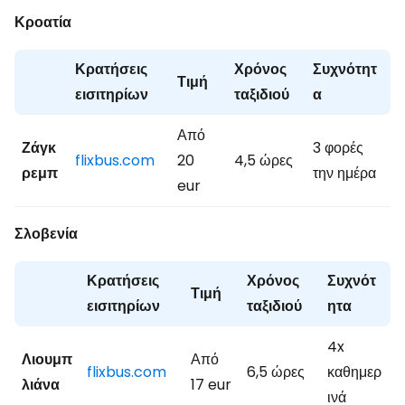
Κροατία
Κρατήσεις
Χρόνος
Συχνότητ
Τιμή
εισιτηρίων
ταξιδιού
α
Από
Ζάγκ
3 φορές
flixbus.com
20
4,5 ώρες
ρεμπ
την ημέρα
eur
Σλοβενία
Κρατήσεις
Χρόνος
Συχνότ
Τιμή
εισιτηρίων
ταξιδιού
ητα
4x
Λιουμπ
Από
flixbus.com
6,5 ώρες
καθημερ
λιάνα
17 eur
ινά