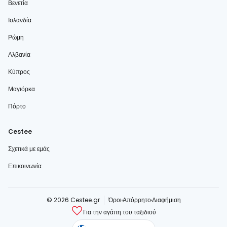
Βενετία
Ισλανδία
Ρώμη
Αλβανία
Κύπρος
Μαγιόρκα
Πόρτο
Cestee
Σχετικά με εμάς
Επικοινωνία
© 2026 Cestee.gr
Όροι
Απόρρητο
Διαφήμιση
Για την αγάπη του ταξιδιού
cestee.com