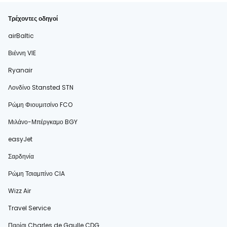
Τρέχοντες οδηγοί
airBaltic
Βιέννη VIE
Ryanair
Λονδίνο Stansted STN
Ρώμη Φιουμιτσίνο FCO
Μιλάνο-Μπέργκαμο BGY
easyJet
Σαρδηνία
Ρώμη Τσιαμπίνο CIA
Wizz Air
Travel Service
Παρίσι Charles de Gaulle CDG