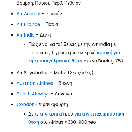
Βομβάη, Παρίσι, Περθ, Ρεϋνιόν.
Air Austral
- Ρεϋνιόν
Air France
- Παρίσι
Air India
- Δελχί
Πώς είναι να ταξιδεύεις με την Air India με
premium; Έγραψα μια ειλικρινή
κριτική για
την επαγγελματική θέση
σε ένα Boeing 787
Air Seychelles
- Mahé (Σεϋχέλλες)
Austrian Airlines
- Βιέννη
British Airways
- Λονδίνο
Condor
- Φρανκφούρτη
Δείτε
την κριτική
μου
για την επιχειρηματική
θέση
στο Airbus A330-900neo