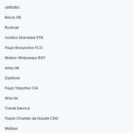
airBaltic
Βιέννη VIE
Ryanair
Λονδίνο Stansted STN
Ρώμη Φιουμιτσίνο FCO
Μιλάνο-Μπέργκαμο BGY
easyJet
Σαρδηνία
Ρώμη Τσιαμπίνο CIA
Wizz Air
Travel Service
Παρίσι Charles de Gaulle CDG
Μαδέρα