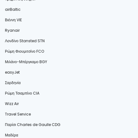
airBaltic
Βιέννη VIE
Ryanair
Λονδίνο Stansted STN
Ρώμη Φιουμιτσίνο FCO
Μιλάνο-Μπέργκαμο BGY
easyJet
Σαρδηνία
Ρώμη Τσιαμπίνο CIA
Wizz Air
Travel Service
Παρίσι Charles de Gaulle CDG
Μαδέρα