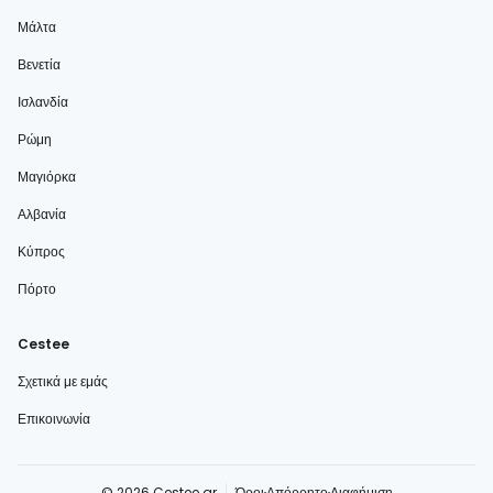
Μάλτα
Βενετία
Ισλανδία
Ρώμη
Μαγιόρκα
Αλβανία
Κύπρος
Πόρτο
Cestee
Σχετικά με εμάς
Επικοινωνία
© 2026 Cestee.gr
Όροι
Απόρρητο
Διαφήμιση