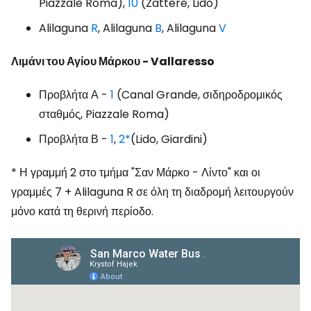
Piazzale Roma),
10
(Zattere, Lido)
Alilaguna
R
, Alilaguna
B
, Alilaguna
V
Λιμάνι του Αγίου Μάρκου - Vallaresso
Προβλήτα Α -
1
(Canal Grande, σιδηροδρομικός
σταθμός, Piazzale Roma)
Προβλήτα Β -
1
,
2*
(Lido, Giardini)
* Η γραμμή 2 στο τμήμα "Σαν Μάρκο - Λίντο" και οι
γραμμές 7 + Alilaguna R σε όλη τη διαδρομή λειτουργούν
μόνο κατά τη θερινή περίοδο.