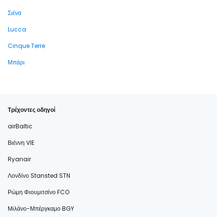
Σιένα
Lucca
Cinque Terre
Μπάρι
Τρέχοντες οδηγοί
airBaltic
Βιέννη VIE
Ryanair
Λονδίνο Stansted STN
Ρώμη Φιουμιτσίνο FCO
Μιλάνο-Μπέργκαμο BGY