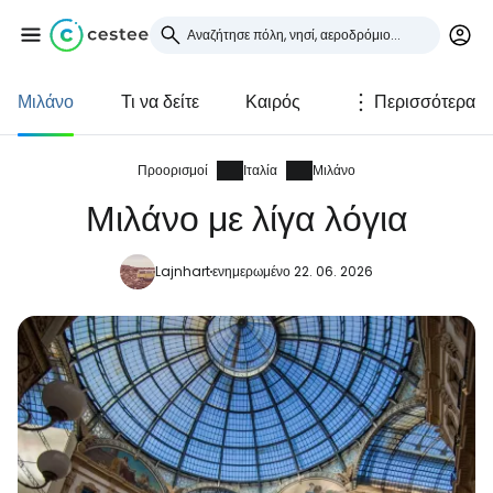
Μιλάνο
Τι να δείτε
Καιρός
Περισσότερα
Συνδεθείτε στο Cestee
... η παγκόσμια ταξιδιωτική κοινότητα
Προορισμοί
Ιταλία
Μιλάνο
Μιλάνο με λίγα λόγια
Συνεχίστε με την Google
Lajnhart
ενημερωμένο 22. 06. 2026
Συνεχίστε με το Facebook
Συνεχίστε με email