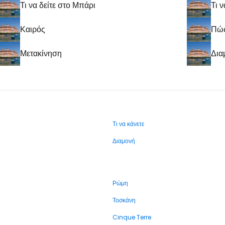
Τι να δείτε στο Μπάρι
Τι ν
Καιρός
Πώς
Μετακίνηση
Δια
Τι να κάνετε
Διαμονή
Ρώμη
Τοσκάνη
Cinque Terre