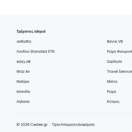
Τρέχοντες οδηγοί
airBaltic
Βιέννη VIE
Λονδίνο Stansted STN
Ρώμη Φιουμιτσ
easyJet
Σαρδηνία
Wizz Air
Travel Service
Μαδέρα
Μάλτα
Ισλανδία
Ρώμη
Αλβανία
Κύπρος
© 2026 Cestee.gr
Όροι
Απόρρητο
Διαφήμιση