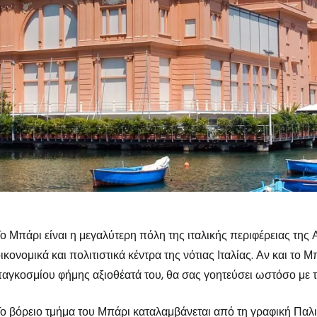
Συνδεθείτε σ
ο Μπάρι είναι η μεγαλύτερη πόλη της ιταλικής περιφέρειας της
ικονομικά και πολιτιστικά κέντρα της νότιας Ιταλίας. Αν και το 
... η παγκόσμια ταξιδιωτική κοινότητα
αγκοσμίου φήμης αξιοθέατά του, θα σας γοητεύσει ωστόσο με τ
ο βόρειο τμήμα του Μπάρι καταλαμβάνεται από τη γραφική Παλιά
Συν