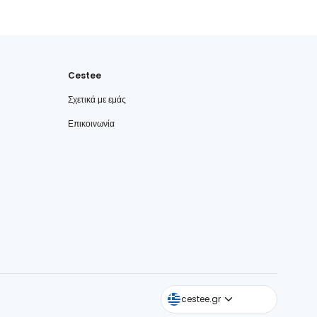
Cestee
Σχετικά με εμάς
Επικοινωνία
cestee.com
cestee.gr
cestee.sk