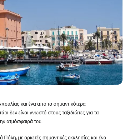
το Cestee
 Απουλίας και ένα από τα σημαντικότερα
Μπάρι δεν είναι γνωστό στους ταξιδιώτες για τα
ην ατμόσφαιρά του.
 Πόλη, με αρκετές σημαντικές εκκλησίες και ένα
εχίστε με την Google