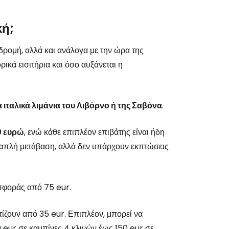
κή;
δρομή, αλλά και ανάλογα με την ώρα της
ικά εισιτήρια και όσο αυξάνεται η
 ιταλικά λιμάνια του Λιβόρνο ή της Σαβόνα
.
 ευρώ
, ενώ κάθε επιπλέον επιβάτης είναι ήδη
για απλή μετάβαση, αλλά δεν υπάρχουν εκπτώσεις
οσφοράς από 75 eur.
τίζουν από 35 eur. Επιπλέον, μπορεί να
 eur σε καμπίνες 4 κλινών έως 150 eur σε