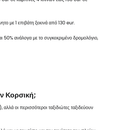
το Cestee
νητο με 1 επιβάτη ξεκινά από 130 eur.
αι 50% ανάλογα με το συγκεκριμένο δρομολόγιο,
εχίστε με την Google
χίστε με το Facebook
ην Κορσική;
, αλλά οι περισσότεροι ταξιδιώτες ταξιδεύουν
νεχίστε με email