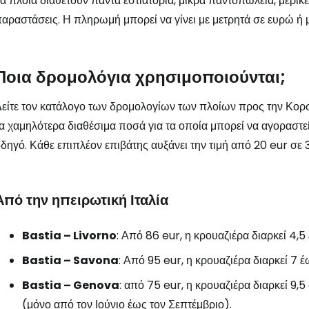
α πλοία διαθέτουν πάντα εστιατόρια, μικρά παντοπωλεία, μερικέ
αραστάσεις. Η πληρωμή μπορεί να γίνει με μετρητά σε ευρώ ή μ
Ποια δρομολόγια χρησιμοποιούνται;
είτε τον κατάλογο των δρομολογίων των πλοίων προς την Κορσικ
α χαμηλότερα διαθέσιμα ποσά για τα οποία μπορεί να αγοραστεί ει
δηγό. Κάθε επιπλέον επιβάτης αυξάνει την τιμή από 20 eur σε 
Από την ηπειρωτική Ιταλία
Bastia – Livorno
:
Από 86 eur, η κρουαζιέρα διαρκεί 4,5 
Bastia – Savona
:
Από 95 eur, η κρουαζιέρα διαρκεί 7 έ
Bastia – Genova
:
από 75 eur, η κρουαζιέρα διαρκεί 9,5
(μόνο από τον Ιούνιο έως τον Σεπτέμβριο).