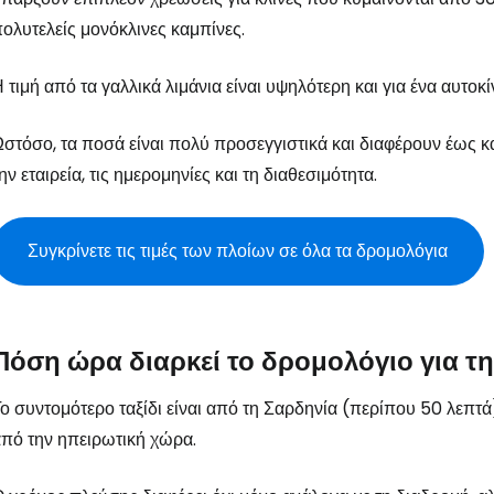
ολυτελείς μονόκλινες καμπίνες.
Συνδεθείτε σ
 τιμή από τα γαλλικά λιμάνια είναι υψηλότερη και για ένα αυτοκί
στόσο, τα ποσά είναι πολύ προσεγγιστικά και διαφέρουν έως κ
... η παγκόσμια ταξιδιωτική κοινότητα
ην εταιρεία, τις ημερομηνίες και τη διαθεσιμότητα.
Συν
Συγκρίνετε τις τιμές των πλοίων σε όλα τα δρομολόγια
Συνε
Πόση ώρα διαρκεί το δρομολόγιο για τ
ο συντομότερο ταξίδι είναι από τη Σαρδηνία (περίπου 50 λεπτά)
Συ
πό την ηπειρωτική χώρα.