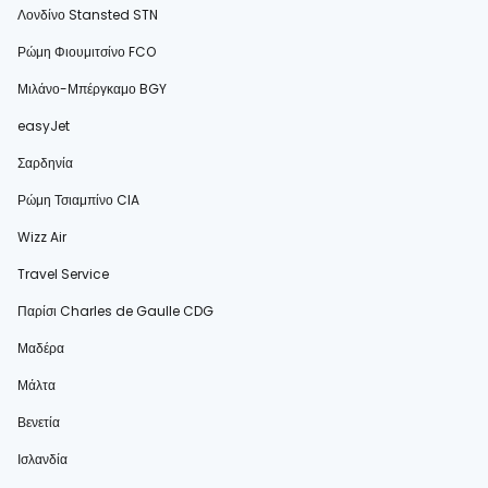
Λονδίνο Stansted STN
Ρώμη Φιουμιτσίνο FCO
Μιλάνο-Μπέργκαμο BGY
easyJet
Σαρδηνία
Ρώμη Τσιαμπίνο CIA
Wizz Air
Travel Service
Παρίσι Charles de Gaulle CDG
Μαδέρα
Μάλτα
Βενετία
Ισλανδία