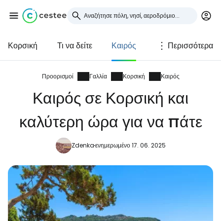
Κορσική
Τι να δείτε
Καιρός
Περισσότερα
Συνδεθείτε στο Cestee
... η παγκόσμια ταξιδιωτική κοινότητα
Προορισμοί
Γαλλία
Κορσική
Καιρός
Καιρός σε Κορσική και
Συνεχίστε με την Google
καλύτερη ώρα για να πάτε
Zdenka
ενημερωμένο 17. 06. 2025
Συνεχίστε με το Facebook
Συνεχίστε με email