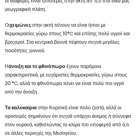
οι διαφορές είναι ηπιότερες στην ακτή απ' ό,τι στα δικά μας
γεωγραφικά πλάτη.
Οι
χειμώνες
στην ακτή τείνουν να είναι ήπιοι με
θερμοκρασίες γύρω στους 10°C και επίσης πολύ υγροί και
βροχεροί. Στα κεντρικά βουνά πέφτουν συχνά μεγάλες
ποσότητες χιονιού.
Η
άνοιξη και το φθινόπωρο
έχουν παρόμοια
χαρακτηριστικά, με ευχάριστες θερμοκρασίες γύρω στους
20 °C, αλλά το φθινόπωρο τείνει να είναι πολύ πιο υγρό
από την άνοιξη.
Τα καλοκαίρια
στην Κορσική είναι πολύ ζεστά, αλλά οι
οροσειρές σημαίνουν ότι συχνά υπάρχει άνεμος ή σύννεφα
στον ουρανό, καθιστώντας το κλίμα πιο υποφερτό από ό,τι
σε άλλες περιοχές της Μεσογείου.