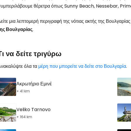
υμπεριλάβουμε θέρετρα όπως Sunny Beach, Nessebar, Primor
είτε μια λεπτομερή περιγραφή της νότιας ακτής της Βουλγαρίας
της Βουλγαρίας
.
Συνδεθείτε σ
Τι να δείτε τριγύρω
... η παγκόσμια ταξιδιωτική κοινότητα
Ανακαλύψτε όλα τα
μέρη που μπορείτε να δείτε στο Βουλγαρία
.
Συν
Ακρωτήριο Εμινέ
+ 41 km
Συνε
Veliko Tarnovo
+ 164 km
Συ