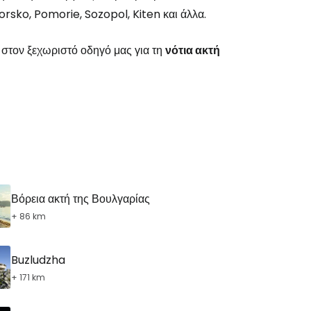
sko, Pomorie, Sozopol, Kiten και άλλα.
 στον ξεχωριστό οδηγό μας για τη
νότια ακτή
το Cestee
εχίστε με την Google
Βόρεια ακτή της Βουλγαρίας
+ 86 km
χίστε με το Facebook
Buzludzha
+ 171 km
νεχίστε με email