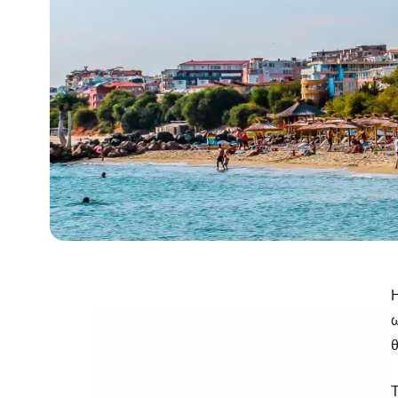
Η
ω
θ
Τ