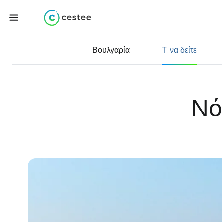
Βουλγαρία
Τι να δείτε
Νό