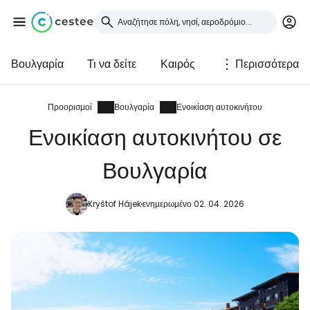
Βουλγαρία
Τι να δείτε
Καιρός
Περισσότερα
Συνδεθείτε στο Cestee
... η παγκόσμια ταξιδιωτική κοινότητα
Προορισμοί
Βουλγαρία
Ενοικίαση αυτοκινήτου
Ενοικίαση αυτοκινήτου σε
Συνεχίστε με την Google
Βουλγαρία
Kryštof Hájek
ενημερωμένο 02. 04. 2026
Συνεχίστε με το Facebook
Συνεχίστε με email