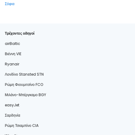
Σόφια
Τρέχοντες οδηγοί
airBaltic
Βιέννη VIE
Ryanair
Λονδίνο Stansted STN
Ρώμη Φιουμιτσίνο FCO
Μιλάνο-Μπέργκαμο BGY
easyJet
Σαρδηνία
Ρώμη Τσιαμπίνο CIA