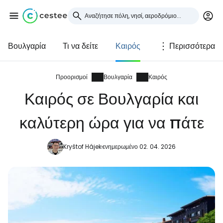
Βουλγαρία
Τι να δείτε
Καιρός
Περισσότερα
Συνδεθείτε στο Cestee
... η παγκόσμια ταξιδιωτική κοινότητα
Προορισμοί
Βουλγαρία
Καιρός
Καιρός σε Βουλγαρία και
Συνεχίστε με την Google
καλύτερη ώρα για να πάτε
Kryštof Hájek
ενημερωμένο 02. 04. 2026
Συνεχίστε με το Facebook
Συνεχίστε με email