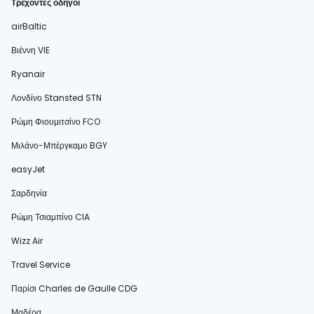
Τρέχοντες οδηγοί
airBaltic
Βιέννη VIE
Ryanair
Λονδίνο Stansted STN
Ρώμη Φιουμιτσίνο FCO
Μιλάνο-Μπέργκαμο BGY
easyJet
Σαρδηνία
Ρώμη Τσιαμπίνο CIA
Wizz Air
Travel Service
Παρίσι Charles de Gaulle CDG
Μαδέρα