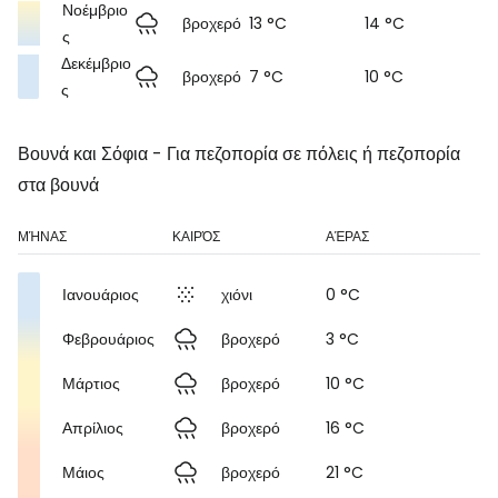
Νοέμβριο
βροχερό
13 °C
14 °C
ς
Δεκέμβριο
βροχερό
7 °C
10 °C
ς
Βουνά και Σόφια - Για πεζοπορία σε πόλεις ή πεζοπορία
στα βουνά
ΜΉΝΑΣ
ΚΑΙΡΌΣ
ΑΈΡΑΣ
Ιανουάριος
χιόνι
0 °C
Φεβρουάριος
βροχερό
3 °C
Μάρτιος
βροχερό
10 °C
Απρίλιος
βροχερό
16 °C
Μάιος
βροχερό
21 °C