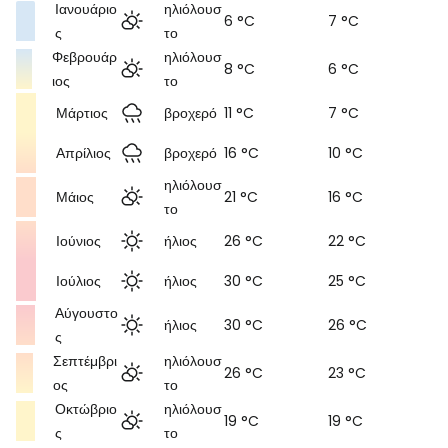
Ιανουάριο
ηλιόλουσ
6 °C
7 °C
ς
το
Φεβρουάρ
ηλιόλουσ
8 °C
6 °C
ιος
το
Μάρτιος
βροχερό
11 °C
7 °C
Απρίλιος
βροχερό
16 °C
10 °C
ηλιόλουσ
Μάιος
21 °C
16 °C
το
Ιούνιος
ήλιος
26 °C
22 °C
Ιούλιος
ήλιος
30 °C
25 °C
Αύγουστο
ήλιος
30 °C
26 °C
ς
Σεπτέμβρι
ηλιόλουσ
26 °C
23 °C
ος
το
Οκτώβριο
ηλιόλουσ
19 °C
19 °C
ς
το