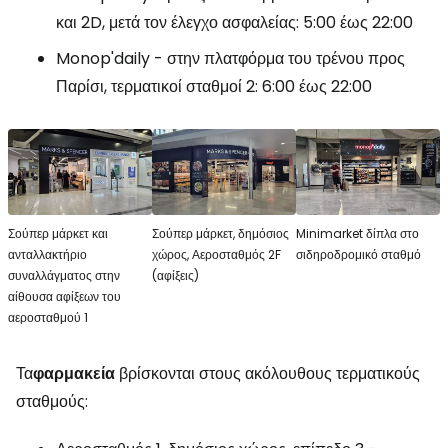
και 2D, μετά τον έλεγχο ασφαλείας: 5:00 έως 22:00
Monop'daily - στην πλατφόρμα του τρένου προς
Παρίσι, τερματικοί σταθμοί 2: 6:00 έως 22:00
Σούπερ μάρκετ και
Σούπερ μάρκετ, δημόσιος
Minimarket δίπλα στο
ανταλλακτήριο
χώρος, Αεροσταθμός 2F
σιδηροδρομικό σταθμό
συναλλάγματος στην
(αφίξεις)
αίθουσα αφίξεων του
αεροσταθμού 1
Τα
φαρμακεία
βρίσκονται στους ακόλουθους τερματικούς
σταθμούς: