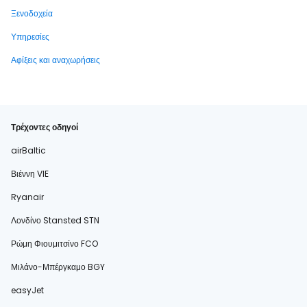
Ξενοδοχεία
Υπηρεσίες
Αφίξεις και αναχωρήσεις
Τρέχοντες οδηγοί
airBaltic
Βιέννη VIE
Ryanair
Λονδίνο Stansted STN
Ρώμη Φιουμιτσίνο FCO
Μιλάνο-Μπέργκαμο BGY
easyJet