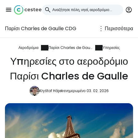
Παρίσι Charles de Gaulle CDG
Περισσότερα
Συνδεθείτε στο Cestee
... η παγκόσμια ταξιδιωτική κοινότητα
Αεροδρόμια
Παρίσι Charles de Gaulle
Υπηρεσίες
Υπηρεσίες στο αεροδρόμιο
Συνεχίστε με την Google
Παρίσι Charles de Gaulle
Kryštof Hájek
ενημερωμένο 03. 02. 2026
Συνεχίστε με το Facebook
Συνεχίστε με email