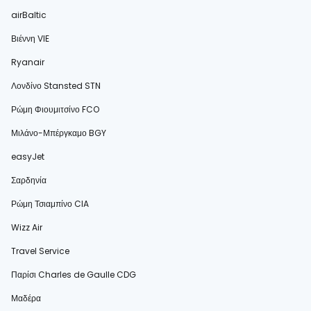
airBaltic
Βιέννη VIE
Ryanair
Λονδίνο Stansted STN
Ρώμη Φιουμιτσίνο FCO
Μιλάνο-Μπέργκαμο BGY
easyJet
Σαρδηνία
Ρώμη Τσιαμπίνο CIA
Wizz Air
Travel Service
Παρίσι Charles de Gaulle CDG
Μαδέρα