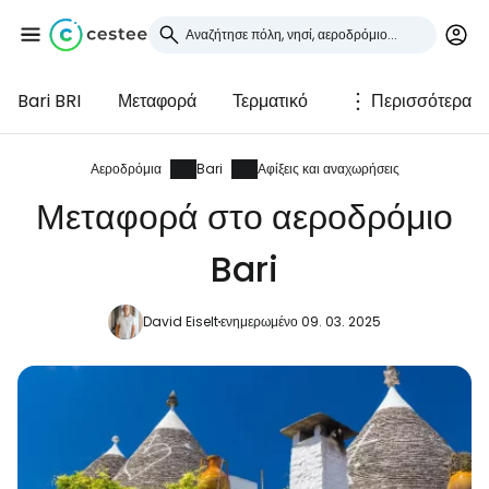
Bari BRI
Μεταφορά
Τερματικό
Περισσότερα
Συνδεθείτε στο Cestee
... η παγκόσμια ταξιδιωτική κοινότητα
Αεροδρόμια
Bari
Αφίξεις και αναχωρήσεις
Μεταφορά στο αεροδρόμιο
Συνεχίστε με την Google
Bari
David Eiselt
ενημερωμένο 09. 03. 2025
Συνεχίστε με το Facebook
Συνεχίστε με email