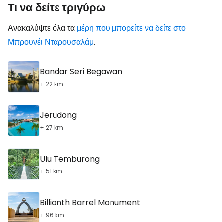
Τι να δείτε τριγύρω
Ανακαλύψτε όλα τα
μέρη που μπορείτε να δείτε στο
Μπρουνέι Νταρουσαλάμ
.
Bandar Seri Begawan
+ 22 km
Jerudong
+ 27 km
Ulu Temburong
+ 51 km
Billionth Barrel Monument
+ 96 km