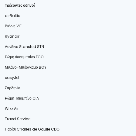
Τρέχοντες οδηγοί
airBaltic
Βιέννη VIE
Ryanair
Λονδίνο Stansted STN
Ρώμη Φιουμιτσίνο FCO
Μιλάνο-Μπέργκαμο BGY
easyJet
Σαρδηνία
Ρώμη Τσιαμπίνο CIA
Wizz Air
Travel Service
Παρίσι Charles de Gaulle CDG