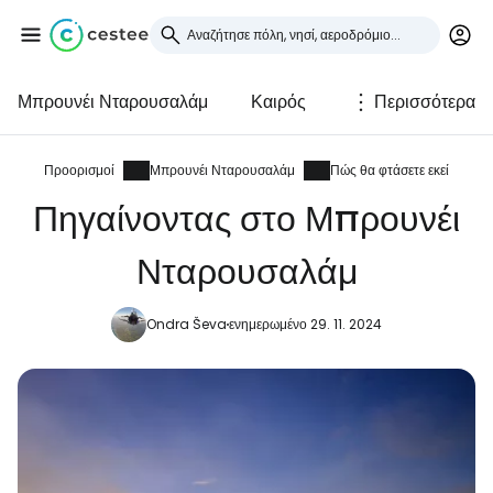
Μπρουνέι Νταρουσαλάμ
Καιρός
Περισσότερα
Συνδεθείτε στο Cestee
... η παγκόσμια ταξιδιωτική κοινότητα
Προορισμοί
Μπρουνέι Νταρουσαλάμ
Πώς θα φτάσετε εκεί
Πηγαίνοντας στο Μπρουνέι
Συνεχίστε με την Google
Νταρουσαλάμ
Ondra Ševa
ενημερωμένο 29. 11. 2024
Συνεχίστε με το Facebook
Συνεχίστε με email