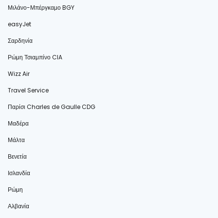
Μιλάνο-Μπέργκαμο BGY
easyJet
Σαρδηνία
Ρώμη Τσιαμπίνο CIA
Wizz Air
Travel Service
Παρίσι Charles de Gaulle CDG
Μαδέρα
Μάλτα
Βενετία
Ισλανδία
Ρώμη
Αλβανία