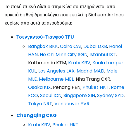
Το πολύ πυκνό δίκτυο στην Κίνα συμπληρώνεται από
αρκετά διεθνή δρομολόγια που εκτελεί η Sichuan Airlines
κυρίως από αυτά τα αεροδρόμια:
Τσενγκντού-Τιανφού TFU
Bangkok BKK
,
Cairo CAI
,
Dubai DXB
,
Hanoi
HAN
,
Ho Chi Minh City SGN
,
Istanbul IST
,
Kathmandu KTM,
Krabi KBV
,
Kuala Lumpur
KUL
,
Los Angeles LAX
,
Madrid MAD
,
Male
MLE
,
Melbourne MEL
, Nha Trang CXR,
Osaka KIX
, Penang PEN,
Phuket HKT
,
Rome
FCO
,
Seoul ICN
,
Singapore SIN
,
Sydney SYD
,
Tokyo NRT
,
Vancouver YVR
Chongqing CKG
Krabi KBV
,
Phuket HKT