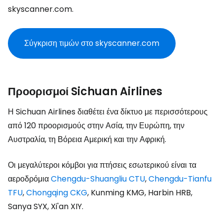
skyscanner.com.
Σύγκριση τιμών στο skyscanner.com
Προορισμοί Sichuan Airlines
Η Sichuan Airlines διαθέτει ένα δίκτυο με περισσότερους
από 120 προορισμούς στην Ασία, την Ευρώπη, την
Αυστραλία, τη Βόρεια Αμερική και την Αφρική.
Οι μεγαλύτεροι κόμβοι για πτήσεις εσωτερικού είναι τα
αεροδρόμια
Chengdu-Shuangliu CTU
,
Chengdu-Tianfu
TFU
,
Chongqing CKG
, Kunming KMG, Harbin HRB,
Sanya SYX, Xi'an XIY
.