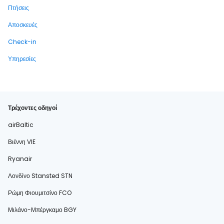
Πτήσεις
Αποσκευές
Check-in
Υπηρεσίες
Τρέχοντες οδηγοί
airBaltic
Βιέννη VIE
Ryanair
Λονδίνο Stansted STN
Ρώμη Φιουμιτσίνο FCO
Μιλάνο-Μπέργκαμο BGY