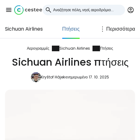
Sichuan Airlines
Πτήσεις
Περισσότερα
Συνδεθείτε στο Cestee
... η παγκόσμια ταξιδιωτική κοινότητα
Αερογραμμές
Sichuan Airlines
Πτήσεις
Sichuan Airlines πτήσεις
Συνεχίστε με την Google
Kryštof Hájek
ενημερωμένο 17. 10. 2025
Συνεχίστε με το Facebook
Συνεχίστε με email