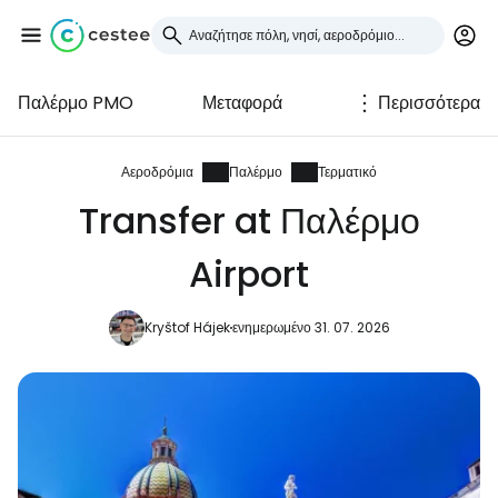
Παλέρμο PMO
Μεταφορά
Περισσότερα
Συνδεθείτε στο Cestee
... η παγκόσμια ταξιδιωτική κοινότητα
Αεροδρόμια
Παλέρμο
Τερματικό
Transfer at Παλέρμο
Συνεχίστε με την Google
Airport
Kryštof Hájek
ενημερωμένο 31. 07. 2026
Συνεχίστε με το Facebook
Συνεχίστε με email