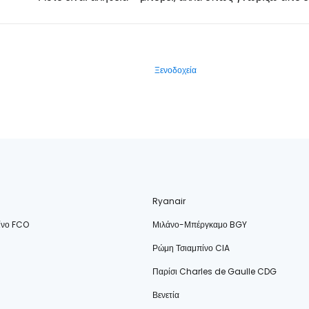
Ξενοδοχεία
Ryanair
ίνο FCO
Μιλάνο-Μπέργκαμο BGY
Ρώμη Τσιαμπίνο CIA
Παρίσι Charles de Gaulle CDG
Βενετία