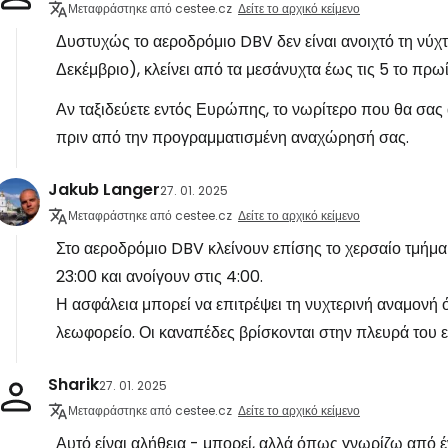
Μεταφράστηκε από cestee.cz
Δείτε το αρχικό κείμενο
Δυστυχώς το αεροδρόμιο DBV δεν είναι ανοιχτό τη νύχτ
Δεκέμβριο), κλείνει από τα μεσάνυχτα έως τις 5 το πρωί
Αν ταξιδεύετε εντός Ευρώπης, το νωρίτερο που θα σας 
πριν από την προγραμματισμένη αναχώρησή σας.
Jakub Langer
27. 01. 2025
Μεταφράστηκε από cestee.cz
Δείτε το αρχικό κείμενο
Στο αεροδρόμιο DBV κλείνουν επίσης το χερσαίο τμήμα μ
23:00 και ανοίγουν στις 4:00.
Η ασφάλεια μπορεί να επιτρέψει τη νυχτερινή αναμονή ό
λεωφορείο. Οι καναπέδες βρίσκονται στην πλευρά του 
Sharik
27. 01. 2025
Μεταφράστηκε από cestee.cz
Δείτε το αρχικό κείμενο
Αυτό είναι αλήθεια - μπορεί, αλλά όπως γνωρίζω από έ