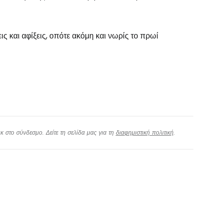
 και αφίξεις, οπότε ακόμη και νωρίς το πρωί
εχίστε με την Google
χίστε με το Facebook
νεχίστε με email
 στο σύνδεσμο. Δείτε τη σελίδα μας για τη
διαφημιστική πολιτική
.