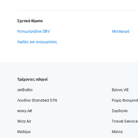
Σχετικά θέματα
Ντουμπρόβνικ DBV
Μεταφορά
Αφίξεις και αναχωρήσεις
Τρέχοντες οδηγοί
airBaltic
Βιέννη VIE
Λονδίνο Stansted STN
Ρώμη Φιουμιτσ
easyJet
Σαρδηνία
Wizz Air
Travel Service
Μαδέρα
Μάλτα