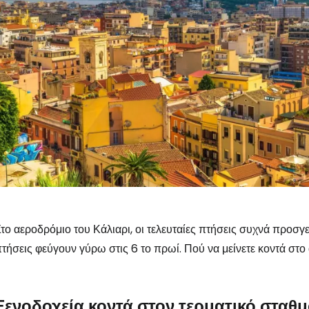
το αεροδρόμιο του Κάλιαρι, οι τελευταίες πτήσεις συχνά προσγ
τήσεις φεύγουν γύρω στις 6 το πρωί. Πού να μείνετε κοντά στο
Συνδεθείτε σ
Ξενοδοχεία κοντά στον τερματικό σταθ